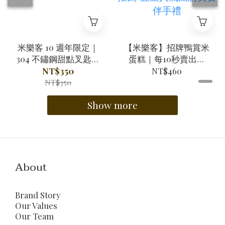
米樂客 10 週年限定｜
【米樂客】招牌鴨賞米
304 不鏽鋼甜點叉匙禮
蛋糕｜每10秒賣出一
盒
條/小明星大跟班推薦/
NT$350
NT$460
千千進食中/網路部落
NT$350
客推薦/宜蘭人氣團購
Show more
美食伴手禮
About
Brand Story
Our Values
Our Team