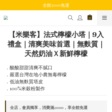
全館2000免運
【米樂客】法式檸檬小塔｜9入
禮盒｜清爽美味首選｜無麩質｜
天然奶油Ｘ新鮮檸檬
．酸酸甜甜清爽不膩口
．嚴選台灣在地小農無毒檸檬
．低油無麩質塔皮
．100%米穀粉製作
全店，會員獨享，消費滿2000，享全館免運