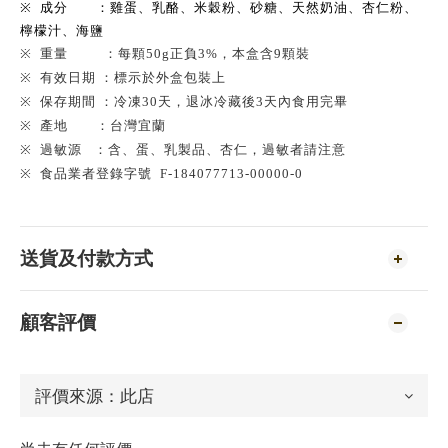
※
成分
：雞蛋、乳酪、米穀粉、砂糖、天然奶油、杏仁粉、
檸檬汁、海鹽
※
重量 ：每顆50g正負3%，本盒含9顆裝
※
有效
日期 ：標示於外盒包裝上
※
保存期間 ：冷凍30天，退冰冷藏後3天內食用完畢
※
產地
：台灣宜蘭
※
過敏源
：含
、
蛋、乳製品、杏仁，過敏者請注意
※
食品業者登錄字號
F-184077713-00000-0
送貨及付款方式
顧客評價