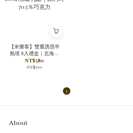
【米樂客】雙重誘惑半
熟塔 8入禮盒｜北海道
LUXE頂級乳酪｜比利
NT$580
時70.5％巧克力
NT$750
1
About