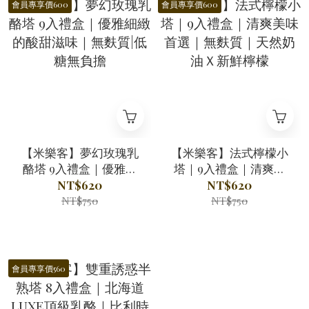
會員專享價600
會員專享價600
【米樂客】夢幻玫瑰乳
【米樂客】法式檸檬小
酪塔 9入禮盒｜優雅細
塔｜9入禮盒｜清爽美
緻的酸甜滋味｜無麩質|
味首選｜無麩質｜天然
NT$620
NT$620
低糖無負擔
奶油Ｘ新鮮檸檬
NT$750
NT$750
會員專享價560