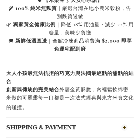
🌾
100% 純米無麩質
｜嚴選台灣在地小農米穀粉，告
別麩質過敏
🌿
獨家黃金健康比例
｜降低 18% 用油量・減少 22% 用
糖量，美味少負擔
🚚
新鮮低溫直送
｜全館冷凍商品消費滿
$2,000 即享
免運宅配到府
大人小孩最無法抗拒的巧克力與法國最經點的甜點的結
合
創新與傳統的完美結合
外層金黃酥脆，內裡鬆軟綿密，
米做的可麗露每一口都是一次法式經典與東方米食文化
的碰撞。
SHIPPING & PAYMENT