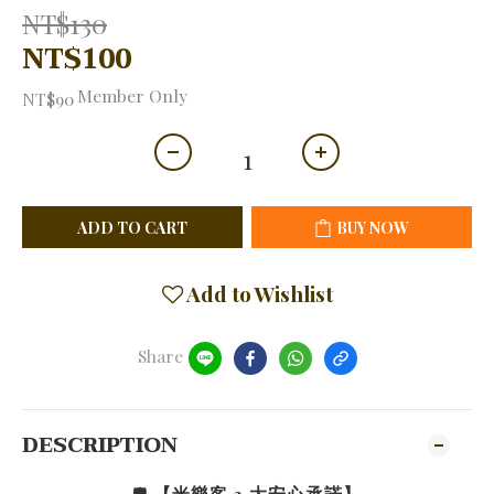
NT$130
NT$100
Member Only
NT$90
ADD TO CART
BUY NOW
Add to Wishlist
Share
DESCRIPTION
🛡️
【米樂客 3 大安心承諾】