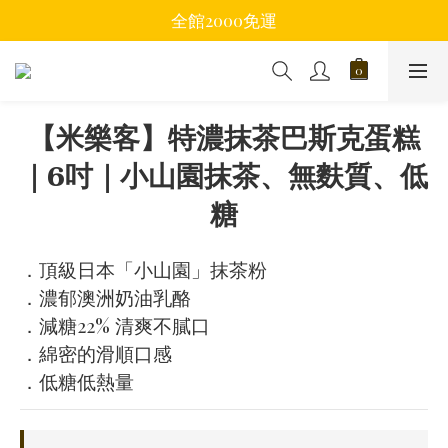
全館2000免運
【米樂客】特濃抹茶巴斯克蛋糕
｜6吋｜小山園抹茶、無麩質、低
糖
．頂級日本「小山園」抹茶粉
．濃郁澳洲奶油乳酪
．減糖22% 清爽不膩口
．綿密的滑順口感
．低糖低熱量