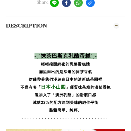
Share
DESCRIPTION
˗ˏˋ
抹茶巴斯克乳酪蛋糕
ˊˎ˗
輕輕撥開綿密的乳酪蛋糕體
滿溢而出的是深邃的抹茶香氣
仿佛帶著我們漫遊在日本的清新綠茶園裡
日本小山園
不僅有著「
」優質抹茶粉的濃郁香氣
還加入了「澳洲乳酪」的滑順口感
減糖22%的配方達到
美味的絕佳平衡
整體簡單、
純粹。
. . . . . .
. . . . . .
. . . . . .
. . . . . .
. . . . . .