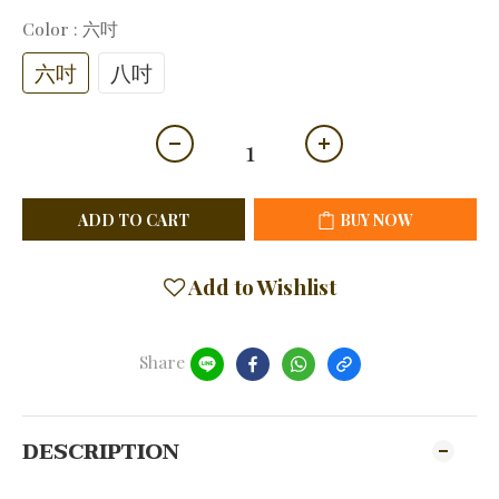
Color
: 六吋
六吋
八吋
ADD TO CART
BUY NOW
Add to Wishlist
Share
DESCRIPTION