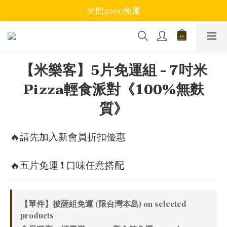
全館2000免運
【米樂客】5片免運組 - 7吋米
Pizza輕食派對《100%無麩
質》
🔥請先加入新會員折扣優惠
🔥五片免運 ❗ 口味任意搭配
【單件】披薩組免運 (限台灣本島) on selected
products