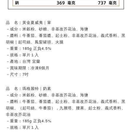
品　名：黃金夏威夷｜葷
－成分：米穀粉、砂糖、非基改芥花油、海鹽
－醬料：牛番茄、番茄醬、起士粉、非基改芥花油、義式香料、黑
胡椒｜起司絲、鳳梨罐頭、火腿
－重量：185g 正負4.5%
－規格：單片１入
－產地：台灣 宜蘭
－賞味期限：冷凍6個月
－尺寸：7吋
品　名：瑪格麗特｜奶素
－成分：米穀粉、砂糖、非基改芥花油、海鹽
－醬料：牛番茄、番茄醬、起士粉、非基改芥花油、義式香料、黑
胡椒、（起司絲、牛番茄），九層塔、腰果、起士粉、義式香料、
非基改芥花油
－重量：185g 正負4.5%
－規格：單片１入