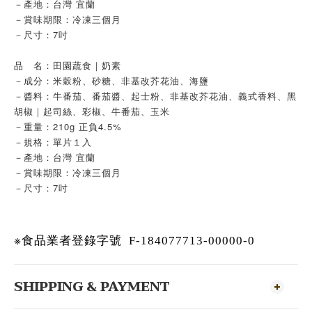
－產地：台灣 宜蘭
－賞味期限：冷凍三個月
－尺寸：7吋
品　名：田園蔬食｜奶素
－成分：米穀粉、砂糖、非基改芥花油、海鹽
－醬料：牛番茄、番茄醬、起士粉、非基改芥花油、義式香料、黑
胡椒｜起司絲、彩椒、牛番茄、玉米
－重量：210g 正負4.5%
－規格：單片１入
－產地：台灣 宜蘭
－賞味期限：冷凍三個月
－尺寸：7吋
※
食品業者登錄字號
F-184077713-00000-0
SHIPPING & PAYMENT