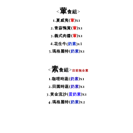
葷
⭐
<
食組>
1.夏威夷(
葷
)x1
2.青蒜鴨賞
(
葷
)
x1
3.義式肉醬
(
葷
)
x1
4.花生牛(
奶素
)
x1
5.瑪格麗特(
奶素
)
x1
素
⭐
<
食組>
目前無全素
1.咖哩時蔬(
奶素
)x1
2.田園時蔬(
奶素
)
x1
3.
黃金流沙(
蛋奶素
)
x1
4.瑪格麗特(
奶素
)
x2