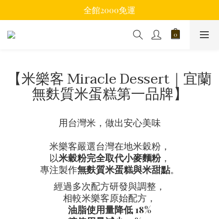
全館2000免運
【米樂客 Miracle Dessert｜宜蘭
無麩質米蛋糕第一品牌】
用台灣米，做出安心美味
米樂客嚴選台灣在地米穀粉，
以
米穀粉完全取代小麥麵粉
，
專注製作
無麩質米蛋糕與米甜點
。
經過多次配方研發與調整，
相較米樂客原始配方，
油脂使用量降低 18%