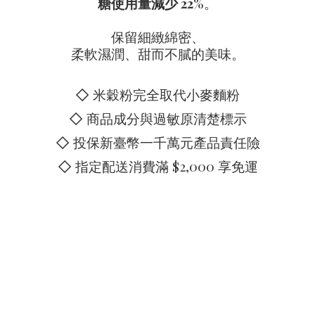
糖使用量減少 22%
。
保留細緻綿密、
柔軟濕潤、甜而不膩的美味。
◇ 米穀粉完全取代小麥麵粉
◇ 商品成分與過敏原清楚標示
◇ 投保新臺幣一千萬元產品責任險
◇ 指定配送消費滿 $2,000 享免運