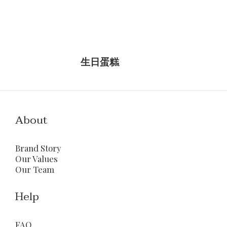
生日蛋糕
About
Brand Story
Our Values
Our Team
Help
FAQ