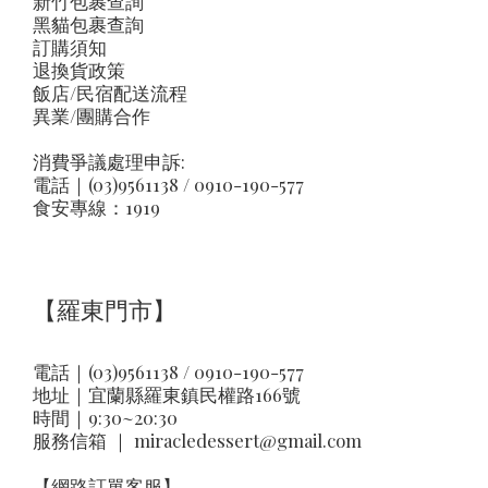
新竹包裹查詢
黑貓包裹查詢
訂購須知
退換貨政策
飯店/民宿配送流程
異業/團購合作
消費爭議處理申訴:
電話｜(03)9561138 / 0910-190-577
食安專線：1919
【羅東門市】
電話｜(03)9561138 / 0910-190-577
地址｜
宜蘭縣羅東鎮民權路166號
時間｜9:30~20:30
服務信箱 ｜
miracledessert@gmail.com
【網路訂單客服】