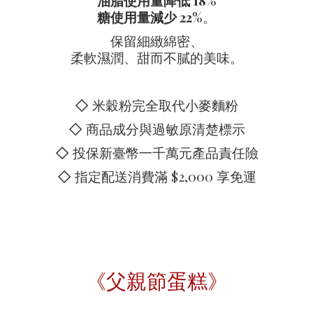
油脂使用量降低 18%
糖使用量減少 22%
。
保留細緻綿密、
柔軟濕潤、甜而不膩的美味。
◇ 米穀粉完全取代小麥麵粉
◇ 商品成分與過敏原清楚標示
◇ 投保新臺幣一千萬元產品責任險
◇ 指定配送消費滿 $2,000 享免運
《父親節蛋糕》