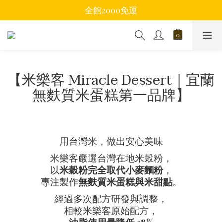
全館2000免運
【米樂客 Miracle Dessert｜宜蘭
無麩質米蛋糕第一品牌】
用台灣米，做出安心美味
米樂客嚴選台灣在地米穀粉，
以
米穀粉完全取代小麥麵粉
，
專注製作
無麩質米蛋糕與米甜點
。
經過多次配方研發與調整，
相較米樂客原始配方，