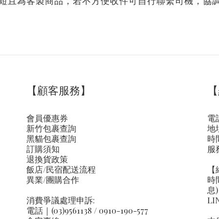
較短且為客製商品
，若不方便收件可自行聯繫司機，協
【顧客服務】
【
會員優惠券
電話
新竹包裹查詢
地
黑貓包裹查詢
時間
訂購須知
服
退換貨政策
飯店/民宿配送流程
【
異業/團購合作
時
息)
消費爭議處理申訴:
LI
電話｜(03)9561138 / 0910-190-577