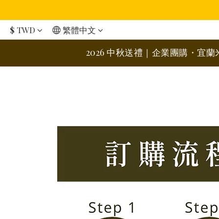
$
TWD
繁體中文
2026 中秋送禮｜企業團購・宜