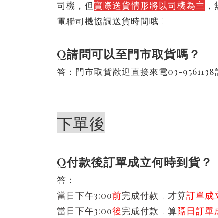
司機，
但
實際送貨情形將以司機為主
，
電聯司機協調送貨時間哦！
Q請問可以至門市取貨嗎？
答：門市取貨歡迎直接來電03-95611
下單後
Q付款後訂單成立何時到貨？
答：
當日下午3:00
前
完成付款，才算
訂單成
當日下午3:00
後
完成付款，
算
隔日訂單