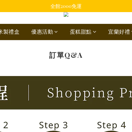
全館2000免運
蘭米製禮盒
優惠活動
蛋糕甜點
宜蘭好禮
訂單Q&A