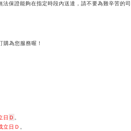
無法保證能夠在指定時段內送達，請不要為難辛苦的司
38訂購為您服務喔！
立日
Ｄ
。
成立日Ｄ
。