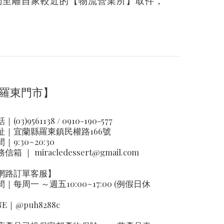
調至離自家較近的【
物流營業所
】
取件
，
羅東門市】
｜(03)9561138 / 0910-190-577
址｜
宜蘭縣羅東鎮民權路166號
｜9:30~20:30
務信箱 ｜
miracledessert@gmail.com
網路訂單客服】
間｜每周一 ～週五10:00~17:00 (例假日休
NE｜
@puh8288c