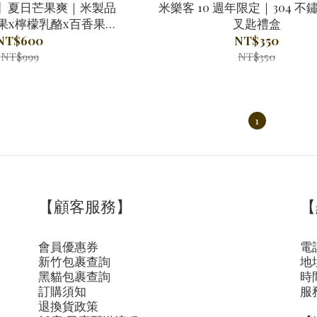
】夏日芒果爽｜米製品
米樂客 10 週年限定｜304 
果x檸檬乳酪x百香果凍
叉匙禮盒
｜四杯一組
NT$600
NT$350
NT$999
NT$350
1
【顧客服務】
【
會員優惠券
電話
新竹包裹查詢
地
黑貓包裹查詢
時間
訂購須知
服
退換貨政策