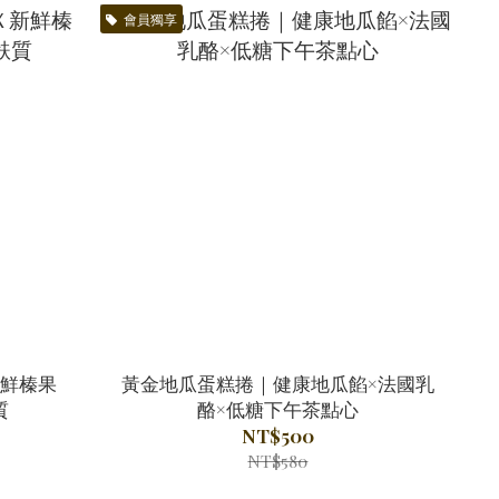
會員獨享
鮮榛果
黃金地瓜蛋糕捲｜健康地瓜餡×法國乳
質
酪×低糖下午茶點心
NT$500
NT$580