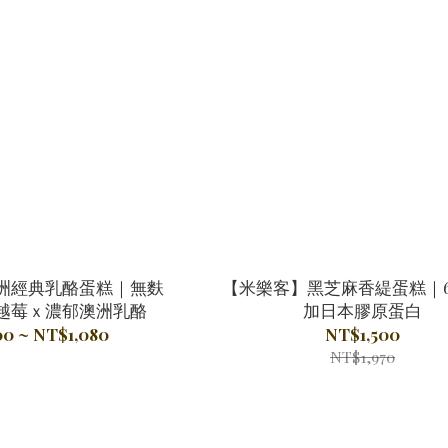
洲經典乳酪蛋糕｜無麩
【米樂客】黑芝麻香緹蛋糕｜
越莓ｘ濃郁澳洲乳酪
加日本膠原蛋白
0 ~ NT$1,080
NT$1,500
NT$1,970