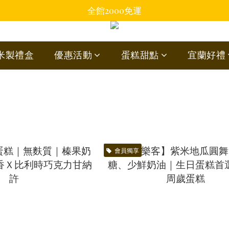
全館2000免運
蘭米製禮盒
優惠活動
蛋糕甜點
宜蘭好禮
會員獨享