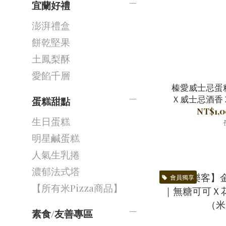
宜蘭好禮
澎湃禮盒
餅乾堅果
土鳳梨酥
愛餡千層
榛愛威士忌蛋
Ｘ威士忌酒香
蛋糕甜點
NT$1,0
生日蛋糕
明星鹹蛋糕
人氣生乳捲
濃郁法式塔
會員獨享
【所有米Pizza商品】
素食/友善專區