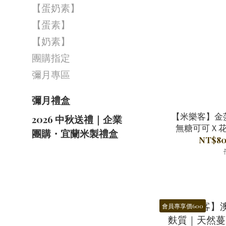
【蛋奶素】
【蛋素】
【奶素】
團購指定
彌月專區
彌月禮盒
【米樂客】金
2026 中秋送禮｜企業
無糖可可Ｘ
團購・宜蘭米製禮盒
（
NT$80
會員專享價600