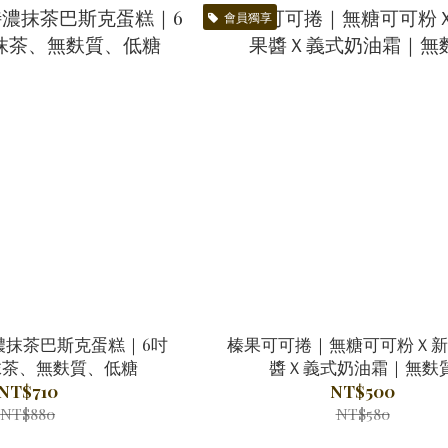
會員獨享
濃抹茶巴斯克蛋糕｜6吋
榛果可可捲｜無糖可可粉Ｘ新
抹茶、無麩質、低糖
醬Ｘ義式奶油霜｜無麩
NT$710
NT$500
NT$880
NT$580