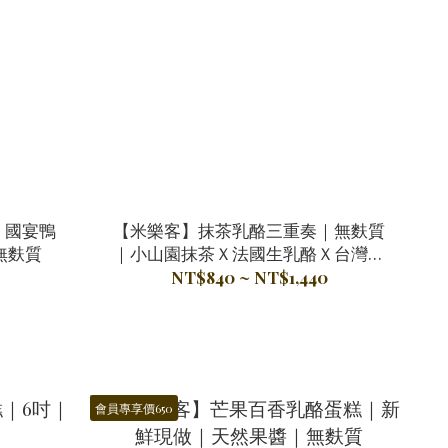
│國宴鴨
【米樂客】抹茶乳酪三重奏｜無麩質
無麩質
｜小山園抹茶Ｘ法國生乳酪Ｘ台灣蜜
紅豆
NT$840 ~ NT$1,440
會員專享價650