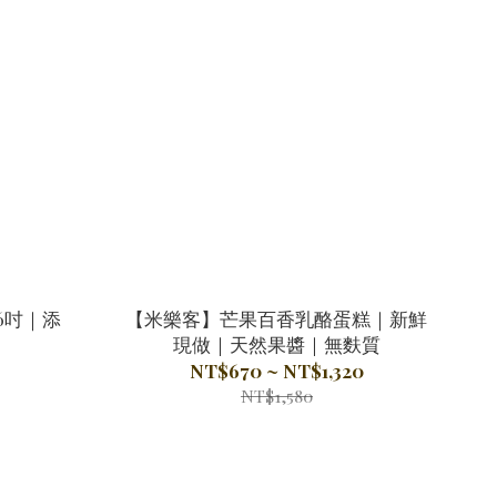
6吋｜添
【米樂客】芒果百香乳酪蛋糕｜新鮮
現做｜天然果醬｜無麩質
NT$670 ~ NT$1,320
NT$1,580