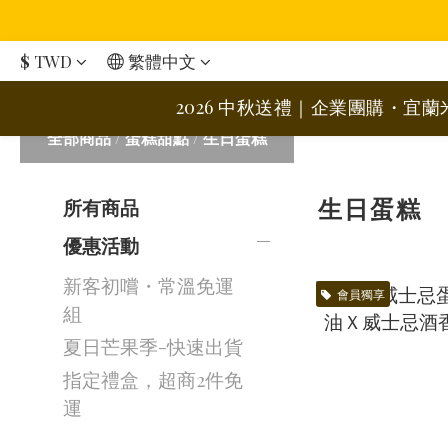
$
TWD
繁體中文
2026 中秋送禮｜企業團購・宜
全部商品
/
蛋糕甜點
/
生日蛋糕
生日蛋糕
所有商品
優惠活動
新客初嚐・常溫免運
會員獨享
組
夏日芒果季-快速出貨
指定禮盒，超商2件免
運