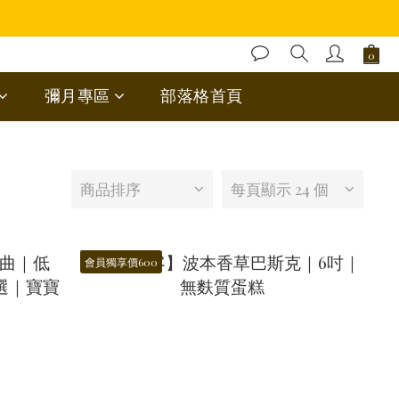
彌月專區
部落格首頁
商品排序
每頁顯示 24 個
會員獨享價600