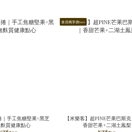
會員獨享價690
捲｜手工焦糖堅果×黑芝
【米樂客】超PINE芒果巴斯克
無麩質健康點心
香甜芒果+二湖土鳯梨
NT$500
NT$710