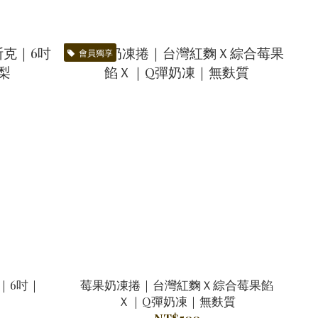
會員獨享
｜6吋｜
莓果奶凍捲｜台灣紅麴Ｘ綜合莓果餡
Ｘ｜Q彈奶凍｜無麩質
NT$500