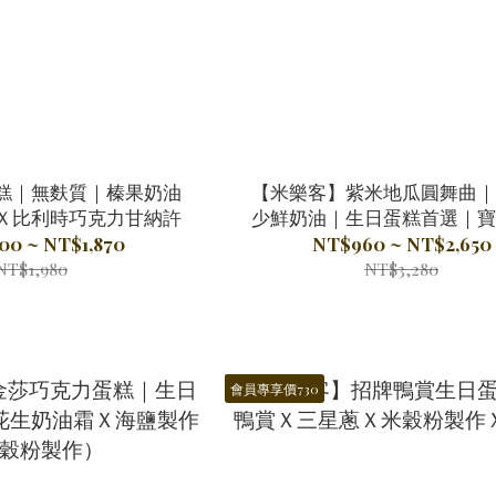
糕｜無麩質｜榛果奶油
【米樂客】紫米地瓜圓舞曲｜
Ｘ比利時巧克力甘納許
少鮮奶油｜生日蛋糕首選｜寶
蛋糕
00 ~ NT$1,870
NT$960 ~ NT$2,650
NT$1,980
NT$3,280
會員專享價730