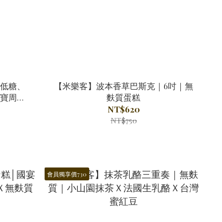
低糖、
【米樂客】波本香草巴斯克｜6吋｜無
寶周歲
麩質蛋糕
NT$620
NT$750
會員獨享價730