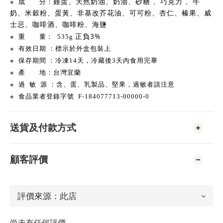
※
成 分
：
雞蛋、天然奶油、奶油、砂糖 、巧克力 、牛
奶、
米穀粉、蛋黃、非基改芥花油、可可粉、杏仁、榛
果、威
士忌、咖啡酒、咖啡粉、海鹽
※
正負3%
重 量： 535g
※
有效
日期 ：標示於外盒包裝上
※
保存期間 ：冷凍14天，冷藏後3天內食用完畢
※
產 地
：台灣宜蘭
※
過 敏 源
：含
、
蛋、乳製品、堅果，過敏者請注意
※
食品業者登錄字號
F-184077713-00000-0
送貨及付款方式
顧客評價
尚未有任何評價