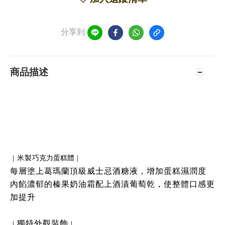
分享到
商品描述
米製
巧克力蛋糕體
｜
｜
每層塗上葛瑪蘭頂級威士忌酒糖液，增加蛋糕濕潤度
內餡濃郁的榛果奶油霜配上酒漬葡萄乾，使整體
口感更
加提升
獨特外觀裝飾
｜
｜