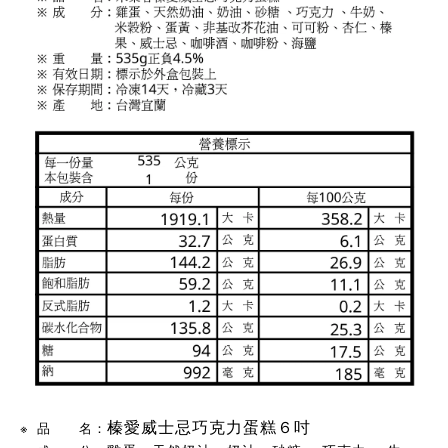
榛愛威士忌巧克力蛋糕６吋
※
品 名
：