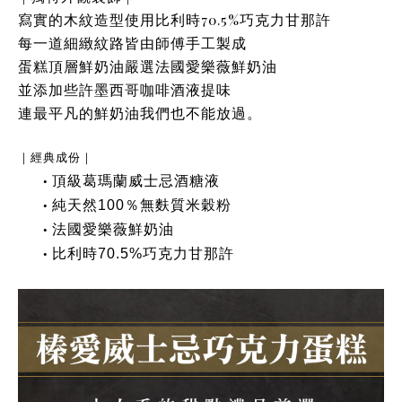
寫實的木紋造型使用比利時70.5%巧克力甘那許
每一道細緻紋路皆由師傅手工製成
蛋糕頂層鮮奶油嚴選法國愛樂薇鮮奶油
並添加些許墨西哥咖啡酒液提味
連最平凡的鮮奶油我們也不能放過。
｜經典成份｜
頂級葛瑪蘭威士忌酒糖液
•
純天然100％無麩質米穀粉
•
法國愛樂薇鮮奶油
•
比利時70.5%巧克力甘那許
•