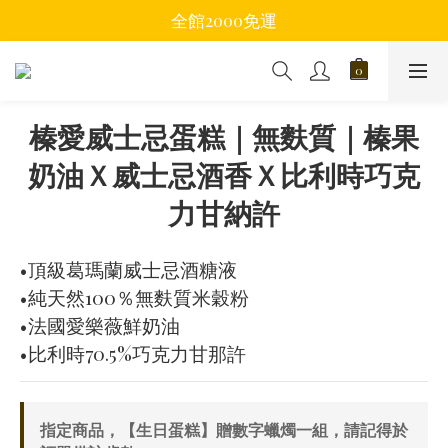
全館2000免運
榛愛威士忌蛋糕｜無麩質｜榛果
奶油Ｘ威士忌酒香Ｘ比利時巧克
力甘納許
•頂級葛瑪蘭威士忌酒糖液
•純天然100％無麩質米穀粉
•法國愛樂薇鮮奶油
•比利時70.5%巧克力甘那許
指定商品，【生日蛋糕】贈數字蠟燭一組，請記得於