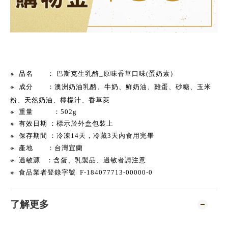
※
品名
：
巴斯克生乳酪_原味香草口味(蛋奶素）
※
成分
：
澳洲奶油乳酪
、牛奶、鮮奶油、
雞蛋、
砂糖、玉米
粉、天然奶油、檸檬汁、香草莢
※
重量 ：502g
※
有效
日期 ：標示於外盒包裝上
※
保存期間 ：
冷凍14天，冷藏3天內食用完畢
※
產地
：台灣宜蘭
※
過敏源
：含
蛋、乳製品、過敏者請注意
※
食品業者登錄字號
F-184077713-00000-0
了解更多