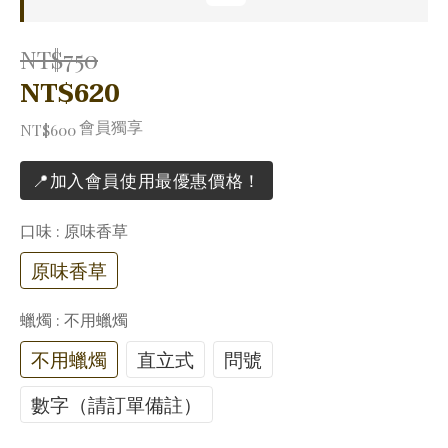
NT$750
NT$620
會員獨享
NT$600
📍加入會員使用最優惠價格！
口味
: 原味香草
原味香草
蠟燭
: 不用蠟燭
不用蠟燭
直立式
問號
數字（請訂單備註）