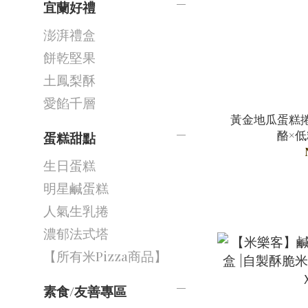
宜蘭好禮
澎湃禮盒
餅乾堅果
土鳳梨酥
愛餡千層
黃金地瓜蛋糕
酪×
蛋糕甜點
生日蛋糕
明星鹹蛋糕
人氣生乳捲
濃郁法式塔
【所有米Pizza商品】
素食/友善專區