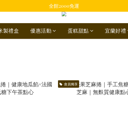
全館2000免運
蘭米製禮盒
優惠活動
蛋糕甜點
宜蘭好禮
會員獨享