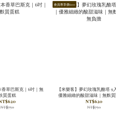
會員專享價600
本香草巴斯克｜6吋｜無
【米樂客】夢幻玫瑰乳酪塔 9
麩質蛋糕
優雅細緻的酸甜滋味｜無麩質
負擔
NT$620
NT$620
NT$750
NT$750