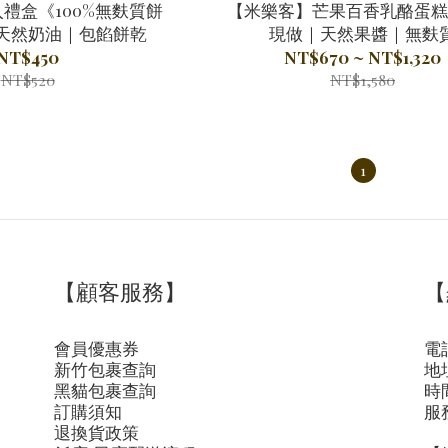
禮盒《100%無麩質餅
【米樂客】芒果百香乳酪蛋糕
天然奶油｜包餡餅乾
現做｜天然果醬｜無麩
NT$450
NT$670 ~ NT$1,320
NT$520
NT$1,580
1
【顧客服務】
【
會員優惠券
電話
新竹包裹查詢
地
黑貓包裹查詢
時間
訂購須知
服
退換貨政策