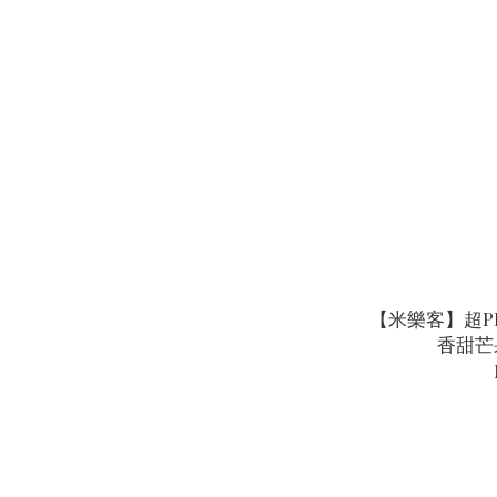
【米樂客】超P
香甜芒