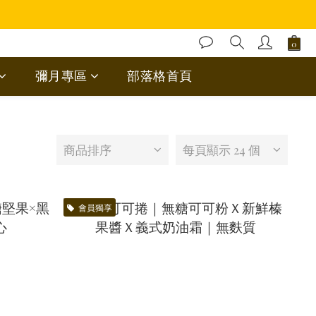
彌月專區
部落格首頁
商品排序
每頁顯示 24 個
會員獨享