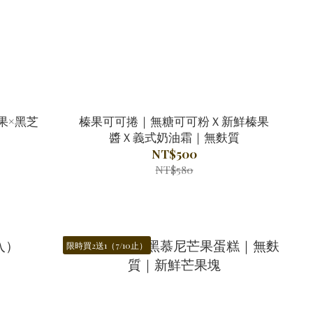
果×黑芝
榛果可可捲｜無糖可可粉Ｘ新鮮榛果
醬Ｘ義式奶油霜｜無麩質
NT$500
NT$580
限時買2送1（7/10止）