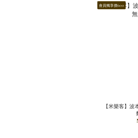
會員獨享價600
【米樂客】波