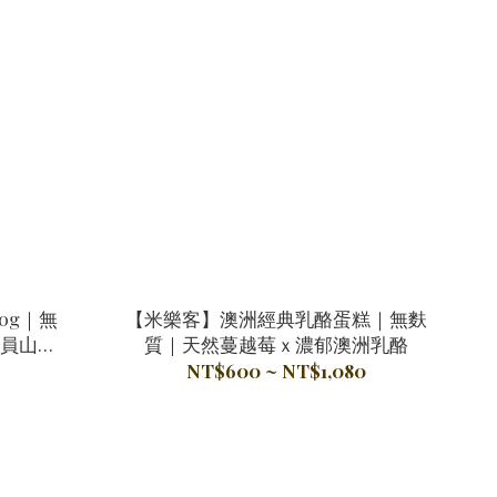
0g｜無
【米樂客】澳洲經典乳酪蛋糕｜無麩
員山鳳
質｜天然蔓越莓ｘ濃郁澳洲乳酪
NT$600 ~ NT$1,080