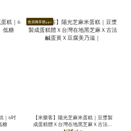
會員獨享價440
糕｜6吋
【米樂客】陽光芝麻米蛋糕｜豆漿製
低糖
成蛋糕體Ｘ台灣在地黑芝麻Ｘ古法鹹
蛋黃Ｘ豆腐美乃滋｜
NT$460