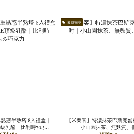
會員獨享
誘惑半熟塔 8入禮盒｜
【米樂客】特濃抹茶巴斯克蛋
級乳酪｜比利時70.5％
｜小山園抹茶、無麩質、
巧克力
NT$580
NT$710