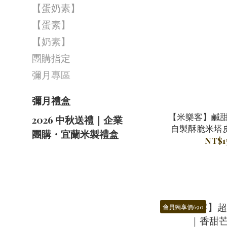
【蛋奶素】
【蛋素】
【奶素】
團購指定
彌月專區
彌月禮盒
【米樂客】鹹甜
2026 中秋送禮｜企業
自製酥脆米塔皮
團購・宜蘭米製禮盒
NT$1
會員獨享價690