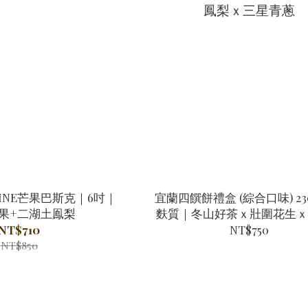
INE芒果巴斯克｜6吋｜
宜蘭四饌餅禮盒 (綜合口味) 23
果+二湖土鳯梨
麩質｜冬山好茶ｘ壯圍花生ｘ
梨ｘ三星青蔥
NT$710
NT$750
NT$850