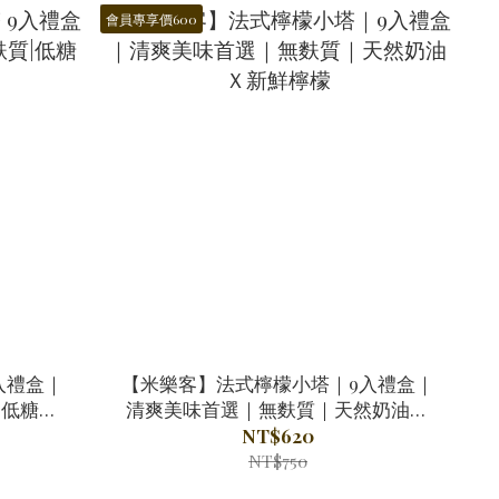
會員專享價600
入禮盒｜
【米樂客】法式檸檬小塔｜9入禮盒｜
|低糖無
清爽美味首選｜無麩質｜天然奶油Ｘ
新鮮檸檬
NT$620
NT$750