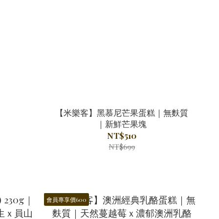
）
【米樂客】黑慕尼芒果蛋糕｜無麩質
｜新鮮芒果塊
NT$510
NT$699
會員專享價600