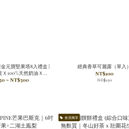
金元寶堅果塔8入禮盒 |
經典香草可麗露（單入
Ｘ100%天然奶油Ｘ無
NT$100
麩質
50 ~ NT$500
NT$130
會員獨享