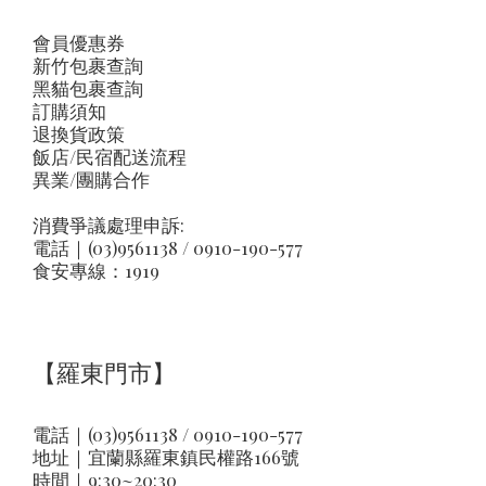
會員優惠券
新竹包裹查詢
黑貓包裹查詢
訂購須知
退換貨政策
飯店/民宿配送流程
異業/團購合作
消費爭議處理申訴:
電話｜(03)9561138 / 0910-190-577
食安專線：1919
【羅東門市】
電話｜(03)9561138 / 0910-190-577
地址｜
宜蘭縣羅東鎮民權路166號
時間｜9:30~20:30