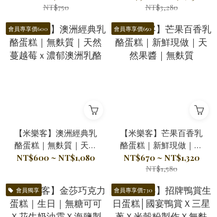
NT$750
NT$3,280
周歲蛋糕
會員專享價600
會員專享價650
【米樂客】澳洲經典乳
【米樂客】芒果百香乳
酪蛋糕｜無麩質｜天然
酪蛋糕｜新鮮現做｜天
蔓越莓ｘ濃郁澳洲乳酪
然果醬｜無麩質
NT$600 ~ NT$1,080
NT$670 ~ NT$1,320
NT$1,580
會員獨享
會員專享價730