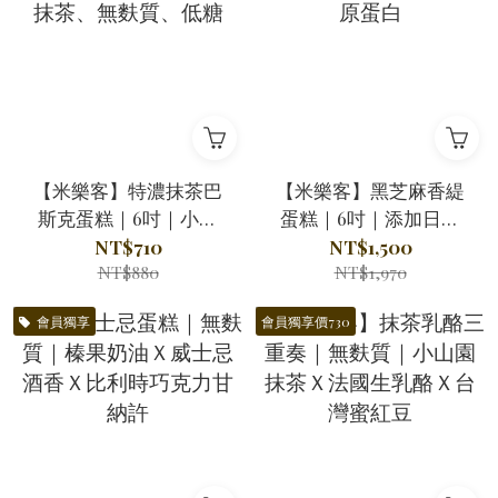
【米樂客】特濃抹茶巴
【米樂客】黑芝麻香緹
斯克蛋糕｜6吋｜小山
蛋糕｜6吋｜添加日本
園抹茶、無麩質、低糖
膠原蛋白
NT$710
NT$1,500
NT$880
NT$1,970
會員獨享
會員獨享價730