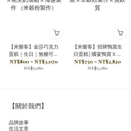
【米樂客】金莎巧克力
【米樂客】招牌鴨賞生
蛋糕｜生日｜無糖可可
日蛋糕│國宴鴨賞Ｘ三
Ｘ花生奶油霜Ｘ海鹽製
星蔥Ｘ米穀粉製作Ｘ無
NT$800 ~ NT$3,070
NT$750 ~ NT$2,820
NT$3,580
NT$3,280
作 （米穀粉製作）
麩質
【關於我們】
品牌故事
生活文章