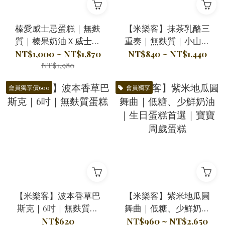
榛愛威士忌蛋糕｜無麩
【米樂客】抹茶乳酪三
質｜榛果奶油Ｘ威士忌
重奏｜無麩質｜小山園
酒香Ｘ比利時巧克力甘
抹茶Ｘ法國生乳酪Ｘ台
NT$1,000 ~ NT$1,870
NT$840 ~ NT$1,440
NT$1,980
納許
灣蜜紅豆
會員獨享價600
會員獨享
【米樂客】波本香草巴
【米樂客】紫米地瓜圓
斯克｜6吋｜無麩質蛋
舞曲｜低糖、少鮮奶油
糕
｜生日蛋糕首選｜寶寶
NT$620
NT$960 ~ NT$2,650