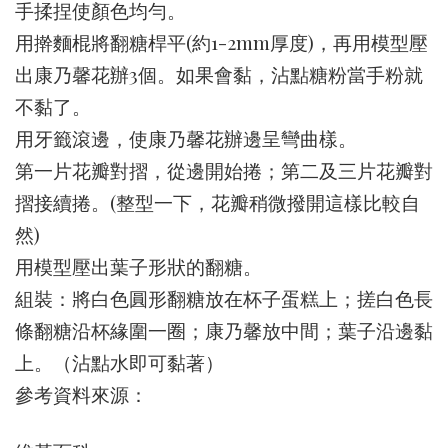
手揉捏使顏色均勻。
用擀麵棍將翻糖桿平(約1-2mm厚度)，再用模型壓
出康乃馨花辦3個。如果會黏，沾點糖粉當手粉就
不黏了。
用牙籤滾邊，使康乃馨花辦邊呈彎曲樣。
第一片花瓣對摺，從邊開始捲；第二及三片花瓣對
摺接續捲。(整型一下，花瓣稍微撥開這樣比較自
然)
用模型壓出葉子形狀的翻糖。
組裝：將白色圓形翻糖放在杯子蛋糕上；搓白色長
條翻糖沿杯緣圍一圈；康乃馨放中間；葉子沿邊黏
上。（沾點水即可黏著）
參考資料來源：