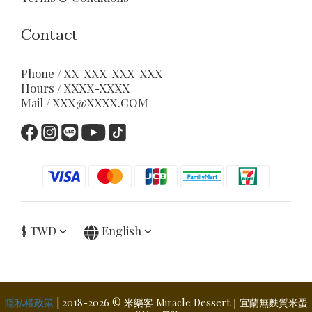
Contact
Phone / XX-XXX-XXX-XXX
Hours / XXXX-XXXX
Mail / XXX@XXXX.COM
$
TWD
English
隱私權政策
| 2018-2026 © 米樂客 Miracle Dessert｜宜蘭無麩質米蛋