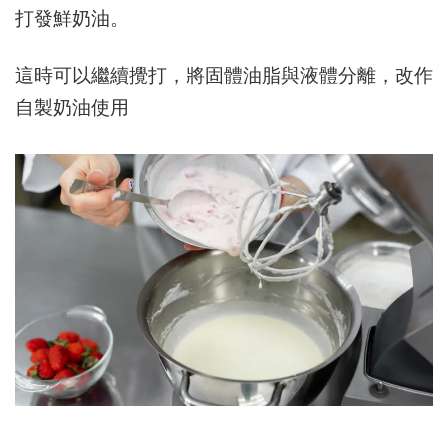
打發鮮奶油。
這時可以繼續攪打，將固體油脂與液體分離，改作
自製奶油使用