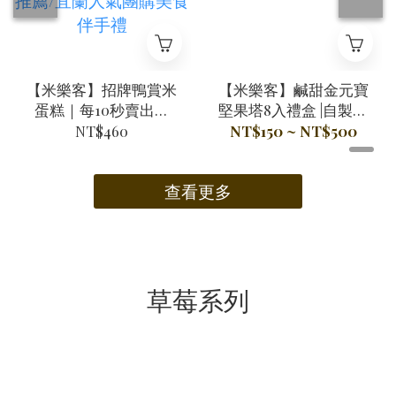
【米樂客】招牌鴨賞米
【米樂客】鹹甜金元寶
蛋糕｜每10秒賣出一
堅果塔8入禮盒 |自製酥
條/小明星大跟班推薦/
脆米塔皮Ｘ100%天然
NT$460
NT$150 ~ NT$500
千千進食中/網路部落
奶油Ｘ無麩質
客推薦/宜蘭人氣團購
查看更多
美食伴手禮
草莓系列