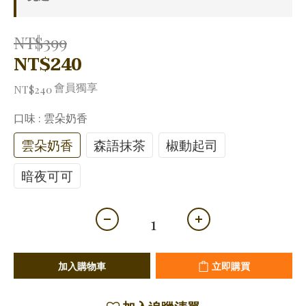
NT$399
NT$240
會員獨享
NT$240
口味
: 雲朵奶香
雲朵奶香
森語抹茶
椒動起司
暗夜可可
加入購物車
立即購買