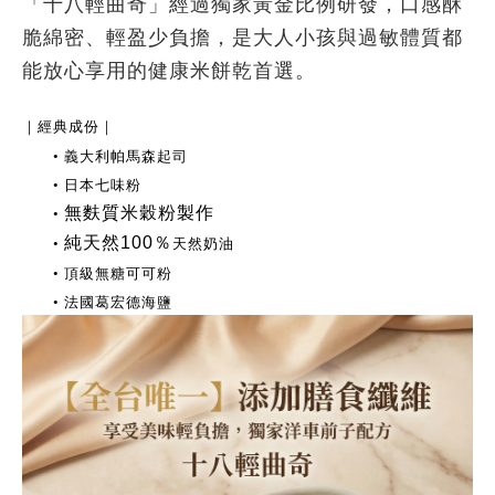
「十八輕曲奇」經過獨家黃金比例研發，口感酥
脆綿密、輕盈少負擔，是大人小孩與過敏體質都
能放心享用的健康米餅乾首選。
｜經典成份｜
• 義大利帕馬森起司
• 日本七味粉
無麩質米穀粉製作
•
純天然100％
•
天然奶油
• 頂級無糖可可粉
•
法國葛宏德海鹽