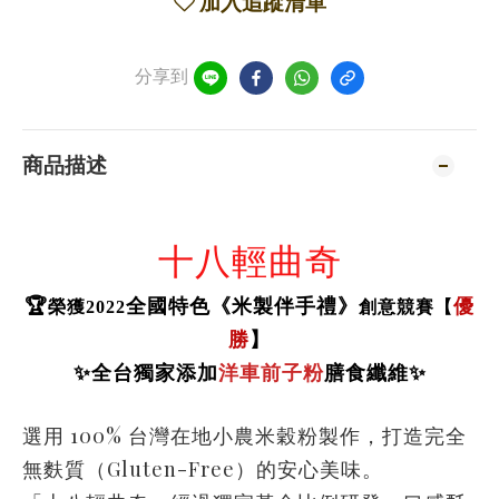
加入追蹤清單
分享到
商品描述
十八輕曲奇
🏆
全國特色《米製伴手禮》
優
榮獲2022
創意競賽【
勝
】
✨全台獨家添加
洋車前子粉
膳食纖維✨
選用 100% 台灣在地小農米穀粉製作，打造完全
無麩質（Gluten-Free）的安心美味。