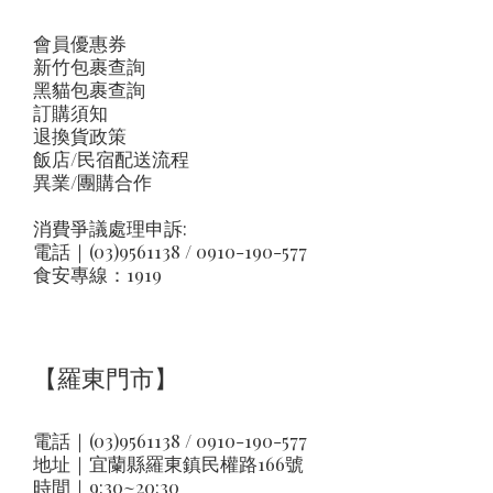
會員優惠券
新竹包裹查詢
黑貓包裹查詢
訂購須知
退換貨政策
飯店/民宿配送流程
異業/團購合作
消費爭議處理申訴:
電話｜(03)9561138 / 0910-190-577
食安專線：1919
【羅東門市】
電話｜(03)9561138 / 0910-190-577
地址｜
宜蘭縣羅東鎮民權路166號
時間｜9:30~20:30