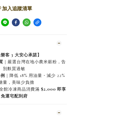
加入追蹤清單
樂客 3 大安心承諾】
質
｜嚴選台灣在地小農米穀粉，告
別麩質過敏
比例
｜降低 18% 用油量・減少 22%
糖量，美味少負擔
全館冷凍商品消費滿
$2,000 即享
免運宅配到府