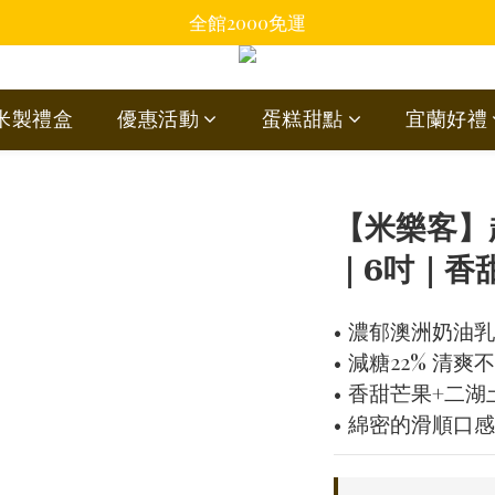
全館2000免運
蘭米製禮盒
優惠活動
蛋糕甜點
宜蘭好禮
【米樂客】
｜6吋｜香
• 濃郁澳洲奶油
• 減糖22% 清爽
• 香甜芒果+二湖
• 綿密的滑順口感