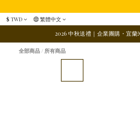
$
TWD
繁體中文
2026 中秋送禮｜企業團購・宜
全部商品
/
所有商品