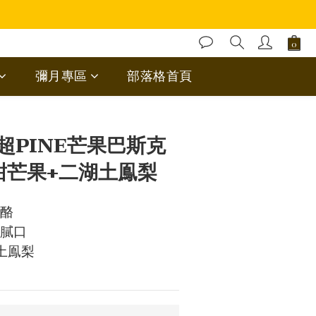
彌月專區
部落格首頁
立即購買
超PINE芒果巴斯克
甜芒果+二湖土鳯梨
乳酪
不膩口
土鳯梨