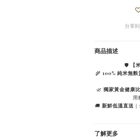
分享到
商品描述
🛡️
【米
🌾
100% 純米無麩
🌿
獨家黃金健康
用
🚚
新鮮低溫直送
｜
了解更多