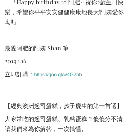
「Happy birthday to 阿肥~ 祝你2歲生日快
樂，希望你平平安安健健康康地長大!阿姨愛你
呦!!」
最愛阿肥的阿姨 Shan 筆
2019.1.16
立即訂購：
https://goo.gl/w4G2ab
【經典澳洲起司蛋糕，孩子慶生的第一首選】
大家常吃的起司蛋糕、乳酪蛋糕？傻傻分不清
讓我們來為你解答，一次搞懂。