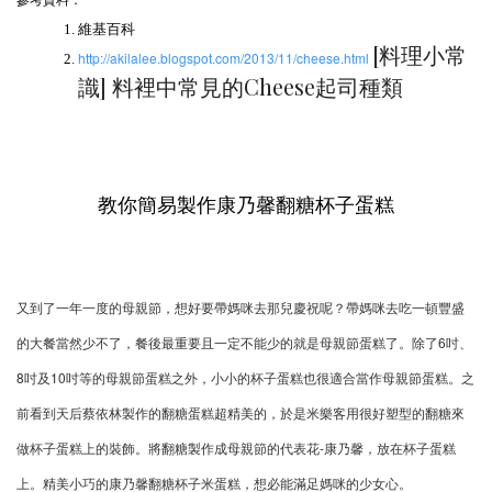
維基百科
[料理小常
http://akilalee.blogspot.com/2013/11/cheese.html
識] 料裡中常見的Cheese起司種類
教你簡易製作康乃馨翻糖杯子蛋糕
又到了一年一度的母親節，想好要帶媽咪去那兒慶祝呢？帶媽咪去吃一頓豐盛
的大餐當然少不了，餐後最重要且一定不能少的就是母親節蛋糕了。除了6吋、
8吋及10吋等的母親節蛋糕之外，小小的杯子蛋糕也很適合當作母親節蛋糕。之
前看到天后蔡依林製作的翻糖蛋糕超精美的，於是米樂客用很好塑型的翻糖來
做杯子蛋糕上的裝飾。將翻糖製作成母親節的代表花-康乃馨，放在杯子蛋糕
上。精美小巧的康乃馨翻糖杯子米蛋糕，想必能滿足媽咪的少女心。