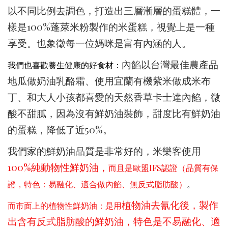
以不同比例去調色，打造出三層漸層的蛋糕體，一
樣是100%蓬萊米粉製作的米蛋糕，視覺上是一種
享受。也象徵每一位媽咪是富有內涵的人。
內餡以台灣最佳農產品
我們也喜歡養生健康的好食材：
地瓜做奶油乳酪霜、使用宜蘭有機紫米做成米布
丁、和大人小孩都喜愛的天然香草卡士達內餡，微
酸不甜膩，因為沒有鮮奶油裝飾，甜度比有鮮奶油
的蛋糕，降低了近50%。
我們家的鮮奶油品質是非常好的，米樂客使用
100%純動物性鮮奶油，
而且是歐盟IFS認證（品質有保
證，特色：易融化、適合做內餡、無反式脂肪酸）
。
植物油去氰化後，製作
而市面上的植物性鮮奶油：是用
出含有反式脂肪酸的鮮奶油，特色是不易融化、適