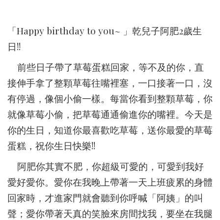
「Happy birthday to you~ 」乾兒子阿肥2歲生
日!!
前些日子帶了草莓蛋糕回家，等不及的你，直
接伸手拿了整顆草莓往嘴裡塞，一口接著一口，沒
有停過，像個小偷一樣。每當你看到整顆草莓，你
就像草莓小偷，把草莓通通偷進你的嘴裡。今天是
你的生日，知道你最喜歡吃草莓，送你最愛的草莓
蛋糕，祝你生日快樂!!
阿肥你其實不肥，你超級可愛的，可愛到我好
愛好愛你。愛你在我晚上帶著一天上班疲累的身體
回家時，才進家門就會聽到你呼喊「阿姨」的叫
聲；愛你帶著天真的笑臉來房間找我，要坐在我腿