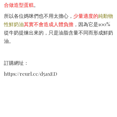
合做造型蛋糕
。
所以各位媽咪們也不用太擔心，
少量適度的
純動物
性鮮奶油
其
實不會造成人體負擔
，因為它是100%
從牛奶提煉出來的，只是油脂含量不同而形成鮮奶
油。
訂購網址：
https://reurl.cc/d5axED