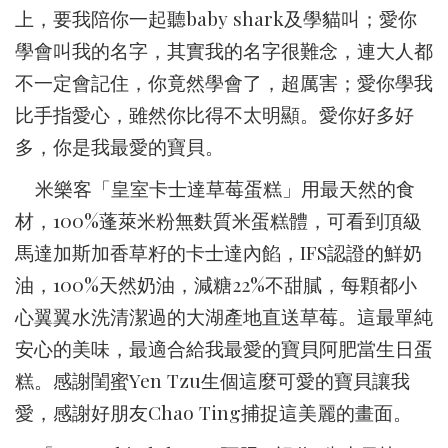
上，要我陪你一起聽baby shark及學貓叫；愛你
學會叫我的名字，其實我的名字很難念，連大人都
不一定會記住，你竟然學會了，超厲害；愛你學我
比手指愛心，雖然你比得不太明顯。愛你好多好
多，你是我最愛的寶貝。
米樂客「皇室卡士達草莓蛋糕」用最天然的食
材，100%蓬萊米粉無麩質米蛋糕體，可看到頂級
馬達加斯加香草籽的卡士達內餡，IFS認證的鮮奶
油，100%天然奶油，減糖22%不甜膩，每顆都小
心翼翼水洗清潔過的大湖產地直送草莓。這最單純
安心的美味，最適合給我最愛的寶貝阿肥當生日蛋
糕。感謝閨蜜Yen Tzu生個這麼可愛的寶貝讓我
愛，感謝好朋友Chao Ting捕捉這美麗的畫面。