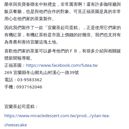
榮幸與吳寶春聯名中秋禮盒，非常厲害啊！還有許多咖啡廳與
飯店餐廳，也是與他們合作的對象。可見正福茶園是真的非常
用心在他們家的茶葉製作。
因此我們製作了一款「宜蘭茶起司蛋糕」，正是使用它們家的
有機紅茶，有機紅茶粉是市面上價錢的好幾倍。我們也支持有
為青農和善待宜蘭這塊土地。
喜歡他們家的茶葉可以參考他們的ＦＢ，有很多介紹與相關媒
體新聞報導喔。
正福茶園：
https://www.facebook.com/futea.tw
269 宜蘭縣冬山鄉丸山村溪心一路39號
電話：03-9583362
手機 : 0937162046
宜蘭茶起司蛋糕：
https://www.miracledessert.com.tw/prod…/yilan-tea-
cheesecake