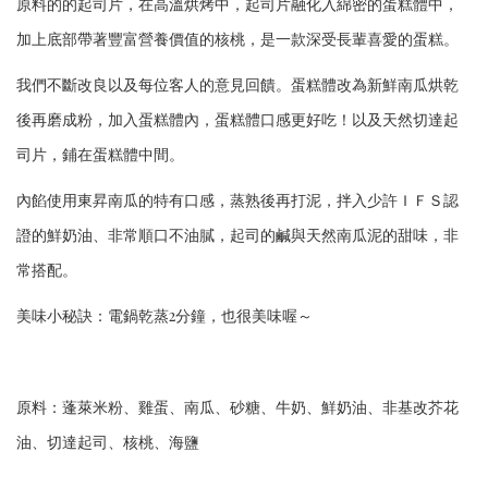
原料的的起司片，在高溫烘烤中，起司片融化入綿密的蛋糕體中，
加上底部帶著豐富營養價值的核桃，是一款深受長輩喜愛的蛋糕。
我們不斷改良以及每位客人的意見回饋。蛋糕體改為新鮮南瓜烘乾
後再磨成粉，加入蛋糕體內，蛋糕體口感更好吃！以及天然切達起
司片，鋪在蛋糕體中間。
內餡使用東昇南瓜的特有口感，蒸熟後再打泥，拌入少許ＩＦＳ認
證的鮮奶油、非常順口不油膩，起司的鹹與天然南瓜泥的甜味，非
常搭配。
美味小秘訣：電鍋乾蒸2分鐘，也很美味喔～
原料：蓬萊米粉、雞蛋、南瓜、砂糖、牛奶、鮮奶油、非基改芥花
油、切達起司、核桃、海鹽