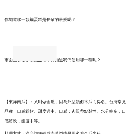
你知道哪一款鹹蛋糕是長輩的最愛嗎？
市面上有很多南瓜品種，你知道我們使用哪一種呢？
【東洋南瓜】：又叫做金瓜，因為外型類似木瓜而得名。台灣常見
品種，口感鬆軟、甜度適中。口感：肉質帶點黏性、水分較多，口
感鬆軟，甜度中等。
料理方式：適合切絲煮成南瓜粥或是用來炒金瓜米粉。