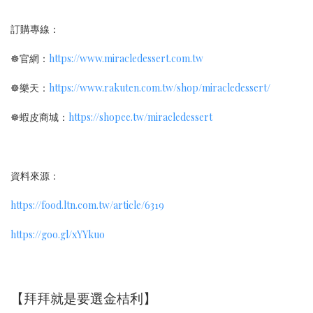
訂購專線：
☸官網：
https://www.miracledessert.com.tw
☸樂天：
https://www.rakuten.com.tw/shop/miracledessert/
☸蝦皮商城：
https://shopee.tw/miracledessert
資料來源：
https://food.ltn.com.tw/article/6319
https://goo.gl/xYYkuo
【拜拜就是要選金桔利】​