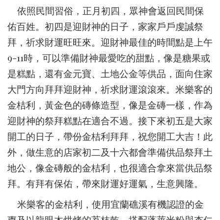
依照民間習俗，正月初四，眾神會返回民間保
佑百姓。初四是迎財神的日子，家家戶戶虔誠祭
拜，祈求財運旺旺來。迎財神最佳的時間點是上午
9-11時，可以準備財神最愛吃的甜點，像是糖果或
是糕點，還有金元寶、土地公金等供品，面向住家
大門方向拜拜迎財神，祈求財運滾滾來。米樂客的
金桔利，黃金色的磚條造型，像是金磚一樣，作為
迎財神的祭拜糕點在適合不過。接下來初五是大家
開工的日子，帶份金桔利拜拜，祝您開工大吉！此
外，做生意的店家初二及十六都會準備供品祭拜土
地公，像金磚般的金桔利，也很適合拿來當供品祭
拜。有拜有保佑，帶來財運好運氣，生意興隆。
米樂客的金桔利，使用宜蘭礁溪有機認證的金
棗及以龍眼木烘烤的荔枝乾，搭配蓬萊米粉與杏仁