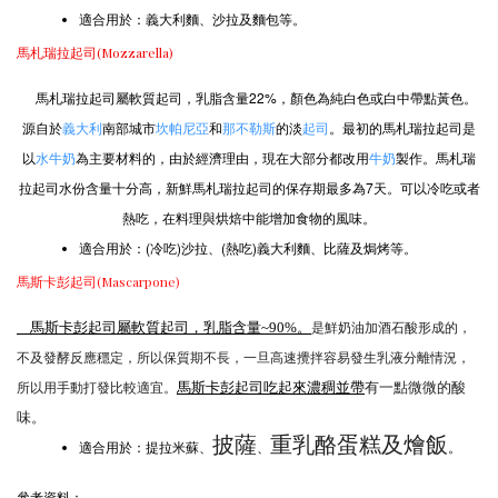
適合用於：義大利麵、沙拉及麵包等。
馬札瑞拉起司(Mozzarella)
馬札瑞拉起司屬軟質起司，乳脂含量22%，顏色為純白色或白中帶點黃色。
源自於
南部城市
和
的淡
。最初的馬札瑞拉起司是
義大利
坎帕尼亞
那不勒斯
起司
以
為主要材料的，由於經濟理由，現在大部分都改用
製作。馬札瑞
水牛奶
牛奶
拉起司水份含量十分高，新鮮馬札瑞拉起司的保存期最多為7天。可以冷吃或者
熱吃，在料理與烘焙中能增加食物的風味。
適合用於：(冷吃)沙拉、(熱吃)義大利麵、比薩及焗烤等。
馬斯卡彭起司(Mascarpone)
是鮮奶油加酒石酸形成的，
馬斯卡彭起司屬軟質起司，乳脂含量~90%。
不及發酵反應穩定，所以保質期不長，一旦高速攪拌容易發生乳液分離情況，
所以用手動打發比較適宜。
馬斯卡彭起司吃起來濃稠並帶
有一點微微的酸
味。
披薩
重乳酪蛋糕及燴飯
適合用於：提拉米蘇、
、
。
參考資料：