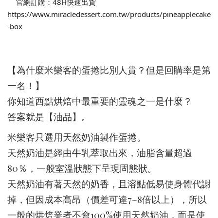
官網訂購：48H快速出貨
🚗
https://www.miracledessert.com.tw/products/pineapplecake
-box
【為什麼米樂客的蛋捲比別人貴？但是回購率是第
一名！】
你知道西點烘焙中最重要的靈魂之一是什麼？
答案就是【油品】。
米樂客只選用天然奶油製作蛋捲。
天然奶油是經由牛乳萃取出來，油脂含量超過
80％，一般室溫狀態下呈現固態狀。
天然奶油有著天然的奶香，且溶點低易使身體代謝
掉，但因成本高昂（價差可達7~8倍以上），所以
一般的烘焙業者不會100%使用天然奶油，而是使