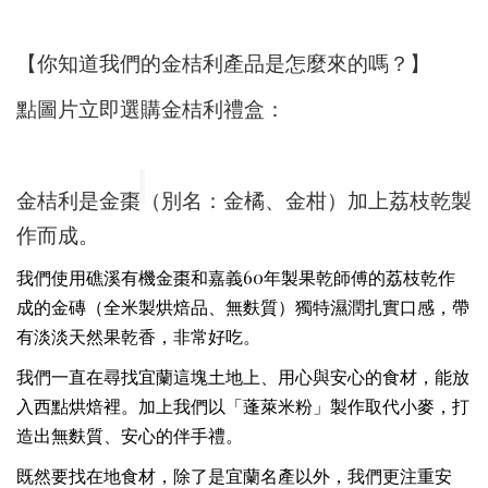
【你知道我們的金桔利產品是怎麼來的嗎？】
點圖片立即選購金桔利禮盒：
金桔利是金棗（別名：金橘、金柑）加上荔枝乾製
作而成。
我們使用礁溪有機金棗和嘉義60年製果乾師傅的荔枝乾作
成的金磚（全米製烘焙品、無麩質）獨特濕潤扎實口感，帶
有淡淡天然果乾香，非常好吃。
我們一直在尋找宜蘭這塊土地上、用心與安心的食材，能放
入西點烘焙裡。加上我們以「蓬萊米粉」製作取代小麥，打
造出無麩質、安心的伴手禮。
既然要找在地食材，除了是宜蘭名產以外，我們更注重安