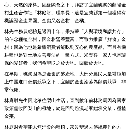
心、天然的原料。因緣際會之下，拜訪了宜蘭礁溪的蘭陽金
柑生產合作社「林庭財」理事長：這是宜蘭縣第一個獲得有
機認證金棗果園。金棗又名金柑、金橘。
林先生務農經驗超過四十年，秉持著「人與環境和諧共存」
的信念種植金柑，因金柑營養豐富，而致力推廣「鮮食」金
柑！因為他也是希望消費者能吃到安心的農產品。而且有機
耕種也是對土地友善農法的一種方式。米樂客一家人也是環
保的愛好者，我們希望取之於大地、回饋於大地。
在早期，礁溪因為是金棗的盛產地，大部分農民大量耕種加
上中國進口低價競爭之下，宜蘭的金棗淪落為削價競爭，非
常低廉。
林庭財先生因此移往梨山生活，直到數年前林務局因為國家
政策需收回梨山的租地，於是回到礁溪老家繼承父業，種植
金棗。
林庭財希望能以無汙染的種植，來改變過去傳統農作的方