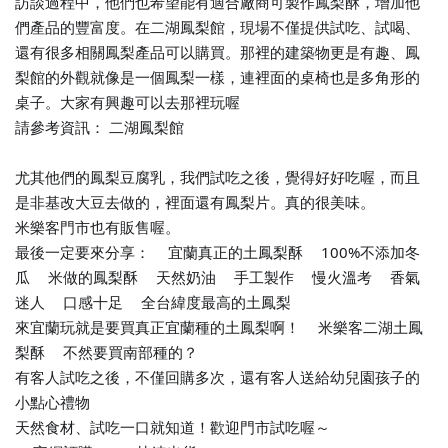
訪談過程中，他們也希望能有適合廠商可製作鳳梨酥，增加他
們產品的豐富度。
在二湖鳳梨館，現場不僅提供試吃、試喝、
還有很多相關鳳梨產品可以購買。那裡的建築物更是有趣、鳳
梨館的外觀就像是一個鳳梨一樣，連裡面的桌椅也是多角形的
桌子。大家有興趣可以去那裡玩喔
請參考資訊： 二湖鳳梨館
尤其他們的鳳梨豆腐乳，我們試吃之後，覺得好好吃喔，而且
是非基改大豆去做的，裡面還有鳳梨片。真的很美味。
米樂客門市也有販售喔。
最後一定要來分享：
宜蘭真正的土鳳梨酥
100%不添加冬
⭕️
⭕️
瓜
米做的鳳梨酥
天然奶油
手工製作
慢火溫考
香氣
⭕️
⭕️
⭕️
⭕️
⭕️
迷人
口感十足
全台緯度最高的土鳳梨
⭕️
⭕️
來宜蘭玩就是要買真正宜蘭種的土鳳梨啊！
米樂客二湖土鳳
⭕️
梨酥
不然要買南部種的？
⭕️
😂
🤣
有客人試吃之後，不僅回購多次，還有客人送給幼兒園孩子的
小點心禮物
天然食材、試吃一口就知道！歡迎門市試吃喔～
🥰