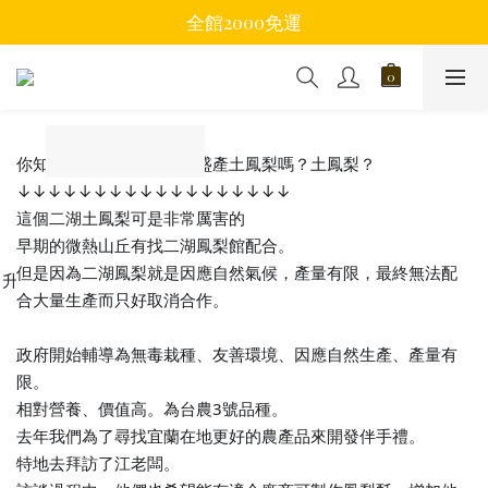
全館2000免運
你知道宜蘭員山鄉二湖有盛產土鳳梨嗎？土鳳梨？
😍
😍
↓↓↓↓↓↓↓↓↓↓↓↓↓↓↓↓↓↓
這個二湖土鳳梨可是非常厲害的
👏
👏
早期的微熱山丘有找二湖鳳梨館配合。
但是因為二湖鳳梨就是因應自然氣候，產量有限，最終無法配
提升二湖鳳梨價
合大量生產而只好取消合作。
🙌
🙌
🙌
🙌
🙌
🙌
政府開始輔導為無毒栽種、友善環境、因應自然生產、產量有
限。
相對營養、價值高。為台農3號品種。
去年我們為了尋找宜蘭在地更好的農產品來開發伴手禮。
特地去拜訪了江老闆。