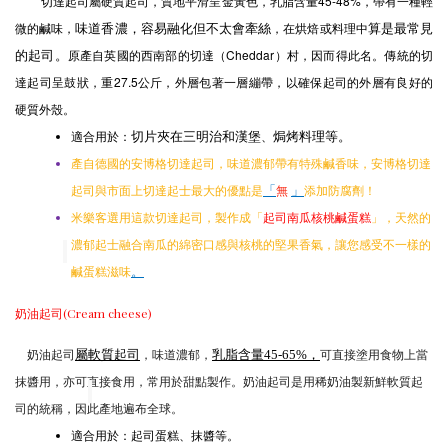
切達起司屬硬質起司，質地平滑呈金黃色，乳脂含量45-48%，帶有一種輕
微的鹹味，
，在烘焙或料理中
味道香濃，容易融化但不太會牽絲
算是最常見
原產自英國的西南部的切達（Cheddar）村，因而得此名。傳統的切
的起司。
達起司呈鼓狀，重27.5公斤，外層包著一層繃帶，以確保起司的外層有良好的
硬質外殼。
適合用於：
、
切片夾在三明治和漢堡
焗烤料理等。
產自德國的安博格切達起司，味道濃郁帶有特殊鹹香味，安博格切達
無
添加防腐劑！
起司與市面上切達起士最大的優點是
「
」
米樂客選用這款切達起司，製作成「
」，天然的
起司南瓜核桃鹹蛋糕
濃郁起士融合南瓜的綿密口感與核桃的堅果香氣，讓您感受不一樣的
鹹蛋糕滋味
。
​奶油起司(Cream cheese)
奶油起司
，味道濃郁，
可直接塗用食物上當
屬軟質起司
乳脂含量45-65%，
抹醬用，亦可直接食用，常用於甜點製作。奶油起司是用稀奶油製新鮮軟質起
司的統稱，因此產地遍布全球。
適合用於：起司蛋糕、抹醬等。