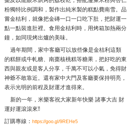
粉獨特比例調和，製作出純米製的糕點費南雪。品
嘗金桔利，就像把金磚一口一口吃下肚，把財運一
點一點裝進肚裡。食用金桔利時，用烤箱加熱兩分
鐘，如同現烤出爐的美味。
過年期間，家中客廳可以放些像是金桔利這類
的糕餅或牛軋糖、南棗核桃糕等糖果，把好吃的東
西與親友或是客人分享，千萬不可以小氣，免得財
神爺不敢靠近。還有家中大門及客廳要保持明亮，
表示光明的前程及財運才進得來。
新的一年，米樂客祝大家新年快樂 諸事大吉 財
運好運滾滾來!!
訂購專線：
https://goo.gl/9REHe5