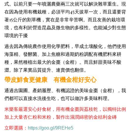
式。以前只要一年噴灑農藥兩三次就可以解決雜草重生。現
在因為使用有機栽種，必須平均45天拔草一次，而且還要背
著15公斤的割草機，實在是非常辛苦啊。而且友善的栽培環
境，也有利於營造昆蟲及微生物的多樣性。也能減少對生態
環境的干擾
過去因為傳統農作使用化學肥料，早成土壤酸化，他們使用
海藻精、發酵菌、加上焦糖和過期奶粉調配有機肥料來耕
種，果然種植出最大的金棗（金柑）。而且鮮甜美味不酸
澀。除了果實品質提升、連賣價也翻倍。
帶皮鮮食更健康 有機金柑好安心
通過吉園圃、產銷履歷、有機認證的美味金棗（金柑），我
們都可以直接水洗後生吃，也可以做許多美味料理。
米樂客嚴選安心好食材，用有機金棗與荔枝乾，
以獨特比例
加上大量杏仁粉和米粉，製作出濕潤綿密的金桔
利金磚
立即選購：
https://goo.gl/9REHe5