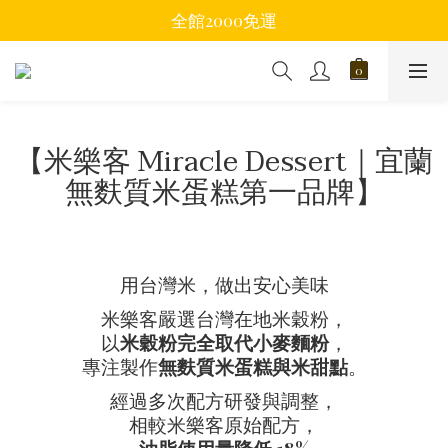
全館2000免運
【米樂客 Miracle Dessert｜宜蘭
無麩質米蛋糕第一品牌】
用台灣米，做出安心美味
米樂客嚴選台灣在地米穀粉，
以
米穀粉完全取代小麥麵粉
，
專注製作
無麩質米蛋糕與米甜點
。
經過多次配方研發與調整，
相較米樂客原始配方，