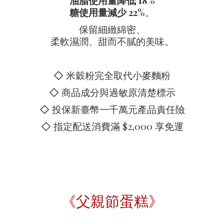
油脂使用量降低 18%
糖使用量減少 22%
。
保留細緻綿密、
柔軟濕潤、甜而不膩的美味。
◇ 米穀粉完全取代小麥麵粉
◇ 商品成分與過敏原清楚標示
◇ 投保新臺幣一千萬元產品責任險
◇ 指定配送消費滿 $2,000 享免運
《父親節蛋糕》