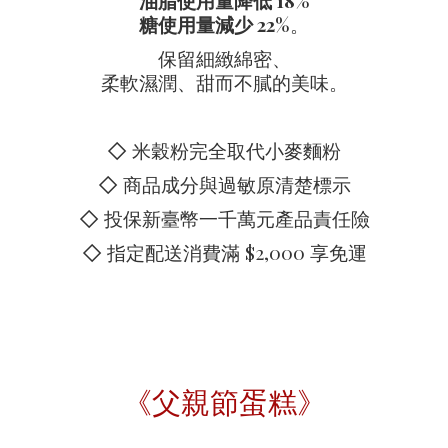
油脂使用量降低 18%
糖使用量減少 22%
。
保留細緻綿密、
柔軟濕潤、甜而不膩的美味。
◇ 米穀粉完全取代小麥麵粉
◇ 商品成分與過敏原清楚標示
◇ 投保新臺幣一千萬元產品責任險
◇ 指定配送消費滿 $2,000 享免運
《父親節蛋糕》