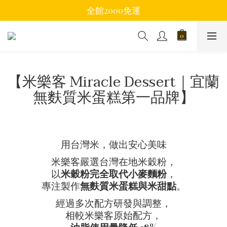
全館2000免運
【米樂客 Miracle Dessert｜宜蘭
無麩質米蛋糕第一品牌】
用台灣米，做出安心美味
米樂客嚴選台灣在地米穀粉，
以
米穀粉完全取代小麥麵粉
，
專注製作
無麩質米蛋糕與米甜點
。
經過多次配方研發與調整，
相較米樂客原始配方，