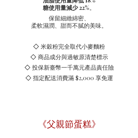
油脂使用量降低 18%
糖使用量減少 22%
。
保留細緻綿密、
柔軟濕潤、甜而不膩的美味。
◇ 米穀粉完全取代小麥麵粉
◇ 商品成分與過敏原清楚標示
◇ 投保新臺幣一千萬元產品責任險
◇ 指定配送消費滿 $2,000 享免運
《父親節蛋糕》