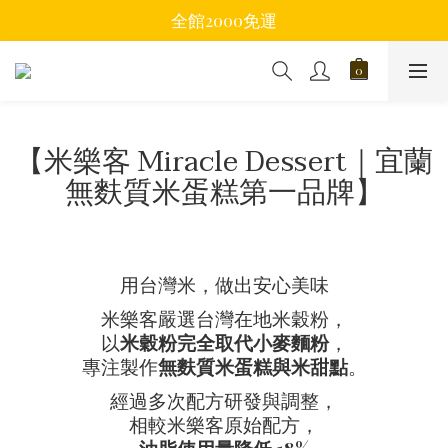
全館2000免運
【米樂客 Miracle Dessert｜宜蘭
無麩質米蛋糕第一品牌】
用台灣米，做出安心美味
米樂客嚴選台灣在地米穀粉，
以
米穀粉完全取代小麥麵粉
，
專注製作
無麩質米蛋糕與米甜點
。
經過多次配方研發與調整，
相較米樂客原始配方，