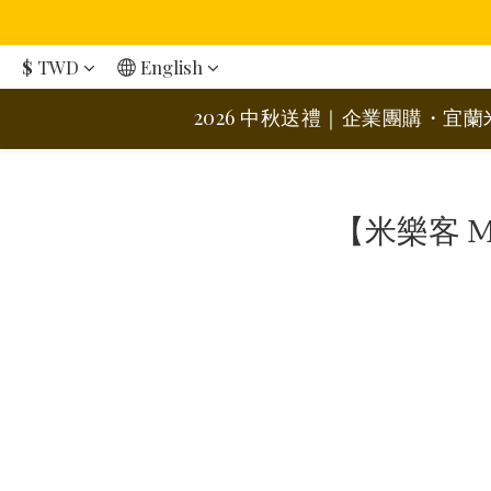
$
TWD
English
2026 中秋送禮｜企業團購・宜
【米樂客 M