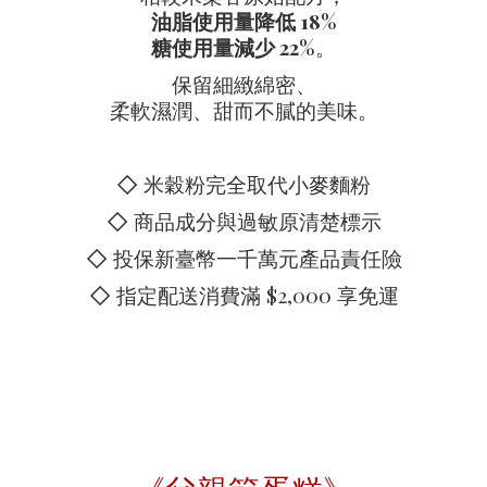
油脂使用量降低 18%
糖使用量減少 22%
。
保留細緻綿密、
柔軟濕潤、甜而不膩的美味。
◇ 米穀粉完全取代小麥麵粉
◇ 商品成分與過敏原清楚標示
◇ 投保新臺幣一千萬元產品責任險
◇ 指定配送消費滿 $2,000 享免運