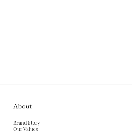
About
Brand Story
Our Values