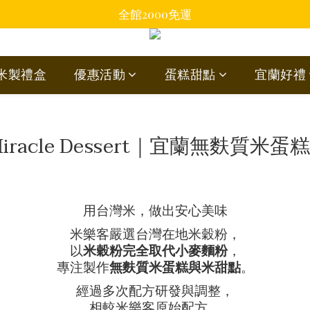
全館2000免運
蘭米製禮盒
優惠活動
蛋糕甜點
宜蘭好禮
iracle Dessert｜宜蘭無麩質米
用台灣米，做出安心美味
米樂客嚴選台灣在地米穀粉，
以
米穀粉完全取代小麥麵粉
，
專注製作
無麩質米蛋糕與米甜點
。
經過多次配方研發與調整，
相較米樂客原始配方，