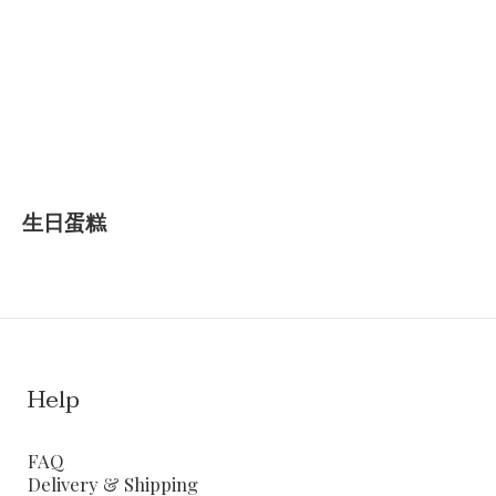
生日蛋糕
Help
FAQ
Delivery & Shipping