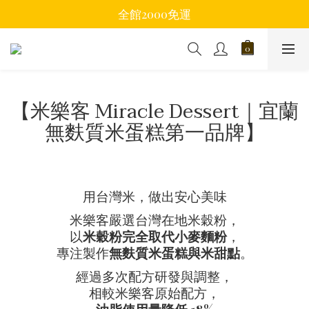
全館2000免運
【米樂客 Miracle Dessert｜宜蘭
無麩質米蛋糕第一品牌】
用台灣米，做出安心美味
米樂客嚴選台灣在地米穀粉，
以
米穀粉完全取代小麥麵粉
，
專注製作
無麩質米蛋糕與米甜點
。
經過多次配方研發與調整，
相較米樂客原始配方，