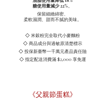
油脂使用量降低 18%
糖使用量減少 22%
。
保留細緻綿密、
柔軟濕潤、甜而不膩的美味。
◇ 米穀粉完全取代小麥麵粉
◇ 商品成分與過敏原清楚標示
◇ 投保新臺幣一千萬元產品責任險
◇ 指定配送消費滿 $2,000 享免運
《父親節蛋糕》