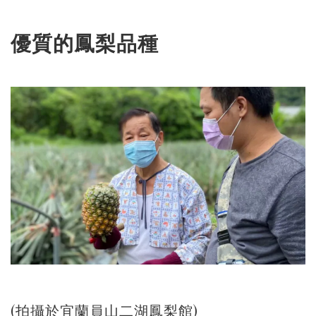
優質的鳳梨品種
(拍攝於宜蘭員山二湖鳳梨館)