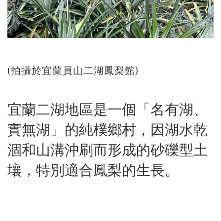
(拍攝於宜蘭員山二湖鳳梨館)
宜蘭二湖地區是一個「名有湖、
實無湖」的純樸鄉村，因湖水乾
涸和山溝沖刷而形成的砂礫型土
壤，特別適合鳳梨的生長。