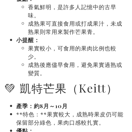
香氣鮮明，是許多人記憶中的古早
味。
成熟果可直接食用或打成果汁，未成
熟果則常用來製作芒果青。
小提醒：
果實較小，可食用的果肉比例也較
少。
成熟後應儘早食用，避免果實過熟或
變質。
💚 凱特芒果（Keitt）
產季：約8月～10月
**特色：**果實較大，成熟時果皮仍可能
保留部分綠色，果肉口感較扎實。
優點：