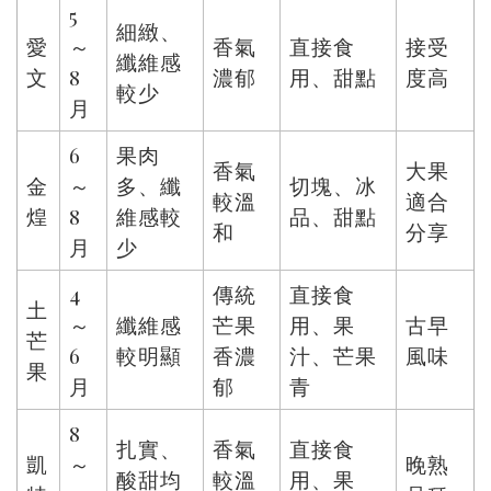
5
細緻、
愛
～
香氣
直接食
接受
纖維感
文
8
濃郁
用、甜點
度高
較少
月
6
果肉
香氣
大果
金
～
多、纖
切塊、冰
較溫
適合
煌
8
維感較
品、甜點
和
分享
月
少
4
傳統
直接食
土
～
纖維感
芒果
用、果
古早
芒
6
較明顯
香濃
汁、芒果
風味
果
月
郁
青
8
扎實、
香氣
直接食
凱
～
晚熟
酸甜均
較溫
用、果