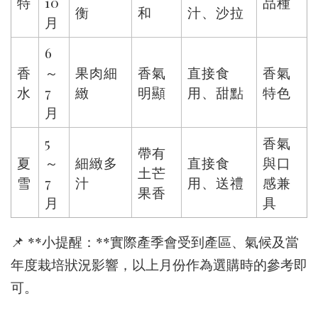
特
10
品種
衡
和
汁、沙拉
月
6
香
～
果肉細
香氣
直接食
香氣
水
7
緻
明顯
用、甜點
特色
月
5
香氣
帶有
夏
～
細緻多
直接食
與口
土芒
雪
7
汁
用、送禮
感兼
果香
月
具
📌 **小提醒：**實際產季會受到產區、氣候及當
年度栽培狀況影響，以上月份作為選購時的參考即
可。