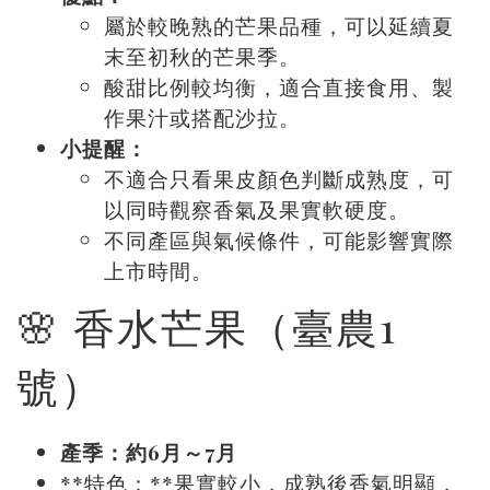
屬於較晚熟的芒果品種，可以延續夏
末至初秋的芒果季。
酸甜比例較均衡，適合直接食用、製
作果汁或搭配沙拉。
小提醒：
不適合只看果皮顏色判斷成熟度，可
以同時觀察香氣及果實軟硬度。
不同產區與氣候條件，可能影響實際
上市時間。
🌸 香水芒果（臺農1
號）
產季：約6月～7月
**特色：**果實較小，成熟後香氣明顯，