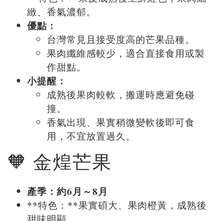
緻、香氣濃郁。
優點：
台灣常見且接受度高的芒果品種。
果肉纖維感較少，適合直接食用或製
作甜點。
小提醒：
成熟後果肉較軟，搬運時應避免碰
撞。
香氣出現、果實稍微變軟後即可食
用，不宜放置過久。
🧡 金煌芒果
產季：約6月～8月
**特色：**果實碩大、果肉橙黃，成熟後
甜味明顯。