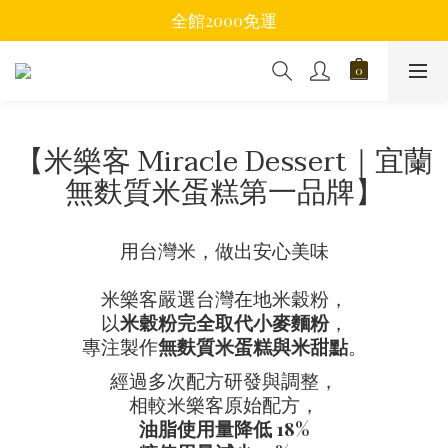
全館2000免運
【米樂客 Miracle Dessert｜宜蘭
無麩質米蛋糕第一品牌】
用台灣米，做出安心美味
米樂客嚴選台灣在地米穀粉，
以
米穀粉完全取代小麥麵粉
，
專注製作
無麩質米蛋糕與米甜點
。
經過多次配方研發與調整，
相較米樂客原始配方，
油脂使用量降低 18%