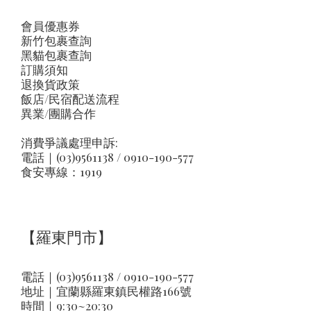
會員優惠券
新竹包裹查詢
黑貓包裹查詢
訂購須知
退換貨政策
飯店/民宿配送流程
異業/團購合作
消費爭議處理申訴:
電話｜(03)9561138 / 0910-190-577
食安專線：1919
【羅東門市】
電話｜(03)9561138 / 0910-190-577
地址｜
宜蘭縣羅東鎮民權路166號
時間｜9:30~20:30