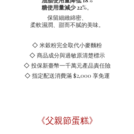
油脂使用量降低 18%
糖使用量減少 22%
。
保留細緻綿密、
柔軟濕潤、甜而不膩的美味。
◇ 米穀粉完全取代小麥麵粉
◇ 商品成分與過敏原清楚標示
◇ 投保新臺幣一千萬元產品責任險
◇ 指定配送消費滿 $2,000 享免運
《父親節蛋糕》