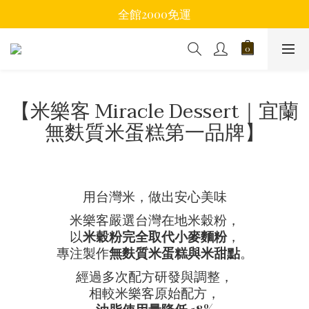
全館2000免運
【米樂客 Miracle Dessert｜宜蘭
無麩質米蛋糕第一品牌】
用台灣米，做出安心美味
米樂客嚴選台灣在地米穀粉，
以
米穀粉完全取代小麥麵粉
，
專注製作
無麩質米蛋糕與米甜點
。
經過多次配方研發與調整，
相較米樂客原始配方，