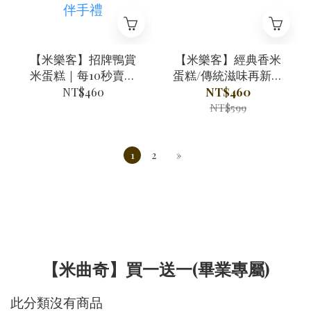
【米樂客】招牌鴨賞
【米樂客】經典香米
米蛋糕｜每10秒賣出
蛋糕/傳統滋味再新升
一條/小明星大跟班推
級Ｘ無麩質米蛋糕的
NT$460
NT$460
薦/千千進食中/網路部
美味
NT$599
落客推薦/宜蘭人氣團
購美食伴手禮
1
2
»
【米曲奇】買一送一(畢業專屬)
此分類沒有商品