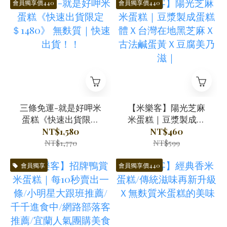
會員獨享價440
會員獨享價440
三條免運-就是好呷米
【米樂客】陽光芝麻
蛋糕《快速出貨限定
米蛋糕｜豆漿製成蛋
＄1480》 無麩質｜快
糕體Ｘ台灣在地黑芝
NT$1,580
NT$460
速出貨！！
麻Ｘ古法鹹蛋黃Ｘ豆
NT$1,770
NT$599
腐美乃滋｜
會員獨享
會員獨享價440