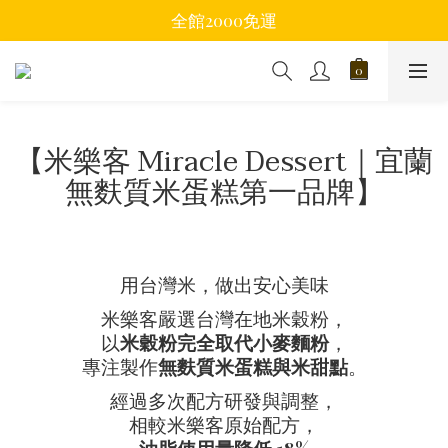
全館2000免運
【米樂客 Miracle Dessert｜宜蘭
無麩質米蛋糕第一品牌】
用台灣米，做出安心美味
米樂客嚴選台灣在地米穀粉，
以
米穀粉完全取代小麥麵粉
，
專注製作
無麩質米蛋糕與米甜點
。
經過多次配方研發與調整，
相較米樂客原始配方，