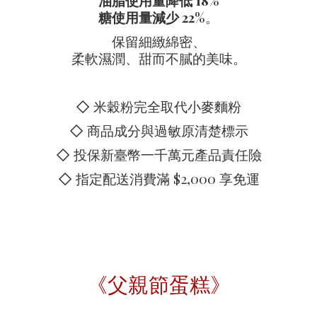
油脂使用量降低 18%
糖使用量減少 22%
。
保留細緻綿密、
柔軟濕潤、甜而不膩的美味。
◇ 米穀粉完全取代小麥麵粉
◇ 商品成分與過敏原清楚標示
◇ 投保新臺幣一千萬元產品責任險
◇ 指定配送消費滿 $2,000 享免運
《父親節蛋糕》