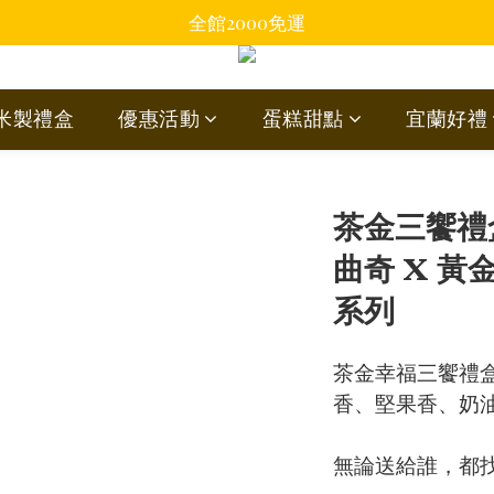
全館2000免運
蘭米製禮盒
優惠活動
蛋糕甜點
宜蘭好禮
茶金三饗禮
曲奇 X 黃
系列
茶金幸福三饗禮
香、堅果香、奶
無論送給誰，都