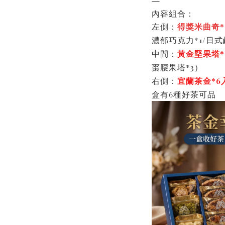
—
內容組合：
左側：
得獎米曲奇*
濃郁巧克力*1/日式
中間：
黃金堅果塔*
棗腰果塔*3）
右側：
宜蘭茶金*6
盒有6種好茶可品