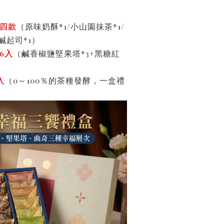
四款
（原味奶酥*1/小山園抹茶*1/
鹹起司*1）
6入
（鹹香椒鹽堅果塔*3+黑糖紅
入
（0～100％的茶種發酵，一盒禮