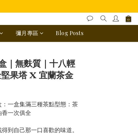
彌月專區
Blog Posts
BUY NOW
盒｜無麩質｜十八輕
金堅果塔 X 宜蘭茶金
盒：一盒集滿三種茶點型態：茶
油香一次俱全
找得到自己那一口喜歡的味道。