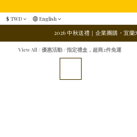
$
TWD
English
2026 中秋送禮｜企業團購・宜
View All
/
優惠活動
/
指定禮盒，超商2件免運