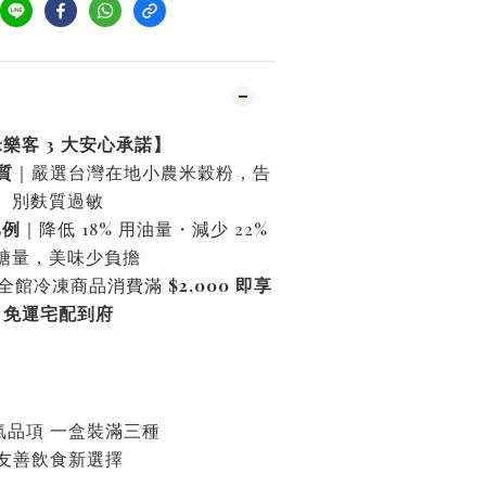
樂客 3 大安心承諾】
質
｜嚴選台灣在地小農米穀粉，告
別麩質過敏
比例
｜降低 18% 用油量・減少 22%
糖量，美味少負擔
全館冷凍商品消費滿
$2,000 即享
免運宅配到府
氣品項 一盒裝滿三種
友善飲食新選擇