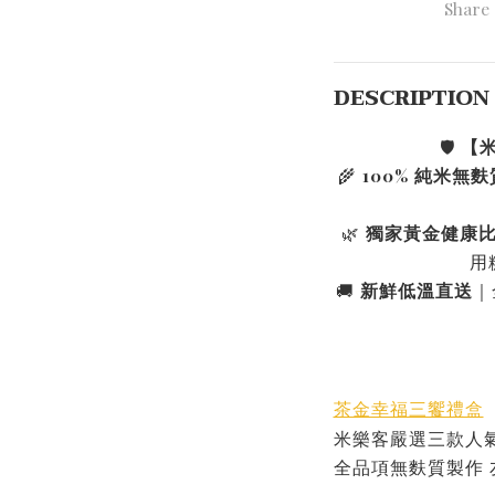
Share
DESCRIPTION
🛡️
【米
🌾
100% 純米無麩
🌿
獨家黃金健康
用
🚚
新鮮低溫直送
｜
茶金幸福三饗禮盒
米樂客嚴選三款人
全品項無麩質製作 