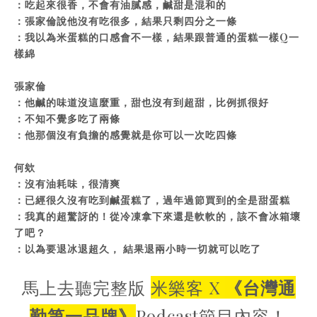
：吃起來很香，不會有油膩感，鹹甜是混和的
：張家倫說他沒有吃很多，結果只剩四分之一條
：我以為米蛋糕的口感會不一樣，結果跟普通的蛋糕一樣Q一
樣綿
張家倫
：他鹹的味道沒這麼重，甜也沒有到超甜，比例抓很好
：不知不覺多吃了兩條
：他那個沒有負擔的感覺就是你可以一次吃四條
何欸
：沒有油耗味，很清爽
：已經很久沒有吃到鹹蛋糕了，過年過節買到的全是甜蛋糕
：我真的超驚訝的！從冷凍拿下來還是軟軟的，該不會冰箱壞
了吧？
：以為要退冰退超久， 結果退兩小時一切就可以吃了
馬上去聽完整版
米樂客 X
《台灣通
勤第一品牌》
Podcast節目內容！