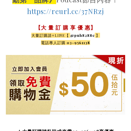
https://reurl.cc/37NRzj
【大 量 訂 購 享 優 惠】
大量訂購請+LINE【
@puh8288c
】
電話專人訂購
03-9561138