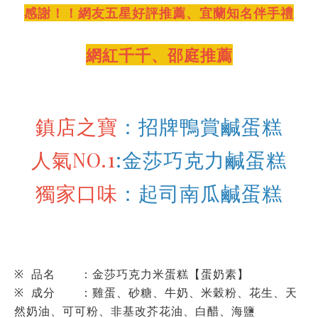
感謝！！網友五星好評推薦、宜蘭知名伴手禮
網紅千千、邵庭推薦
鎮店之寶
：招牌鴨賞鹹蛋糕
人氣NO.1
:金莎巧克力鹹蛋糕
獨家口味
：起司南瓜鹹蛋糕
※ 品名 ：金莎巧克力米蛋糕【蛋奶素】
※ 成分 ：雞蛋、砂糖、牛奶、米穀粉、花生、天
然奶油、可可粉、非基改芥花油、白醋、海鹽