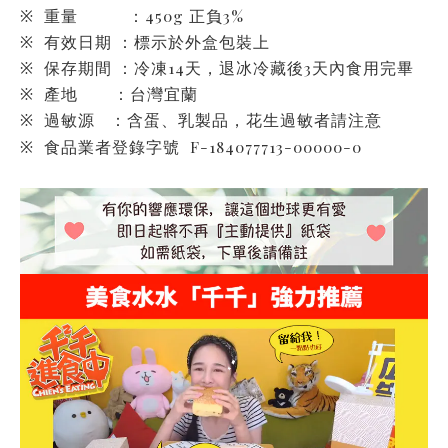
※ 重量 ：450g 正負3%
※ 有效日期 ：標示於外盒包裝上
※ 保存期間 ：冷凍14天，退冰冷藏後3天內食用完畢
※ 產地 ：台灣宜蘭
※ 過敏源 ：含蛋、乳製品，花生過敏者請注意
※ 食品業者登錄字號 F-184077713-00000-0