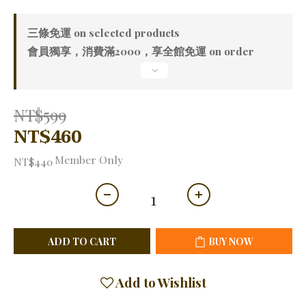
三條免運 on selected products
會員獨享，消費滿2000，享全館免運 on order
NT$599
NT$460
Member Only
NT$440
ADD TO CART
BUY NOW
Add to Wishlist