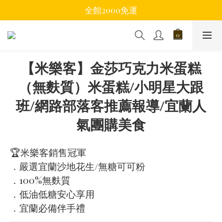
全館2000免運
【米樂客】金莎巧克力米蛋糕
（無麩質）米蛋糕/小明星大跟
班/網路部落客推薦報導/宜蘭人
氣團購美食
🏆米樂客銷售冠軍
．嚴選宜蘭沙地花生/無糖可可粉
．100%無麩質
．低油低糖安心享用
．宜蘭必備伴手禮