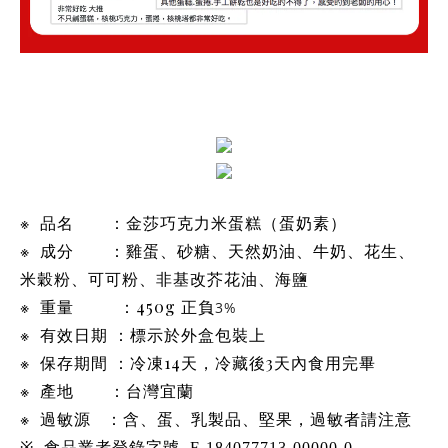
※
品名
：金莎巧克力米蛋糕（蛋奶素）
※
成分
：
雞蛋、砂糖、天然奶油、牛奶、花生、
米穀粉、可可粉、非基改芥花油、海鹽
※
重量
：
450g
3%
正負
※
有效
日期 ：標示於外盒包裝上
※
保存期間 ：冷凍
14
天，冷藏後
3
天內食用完畢
※
產地
：台灣宜蘭
※
過敏源
：含
、蛋、乳製品、堅果，過敏者請注意
※
食品業者登錄字號
F-184077713-00000-0