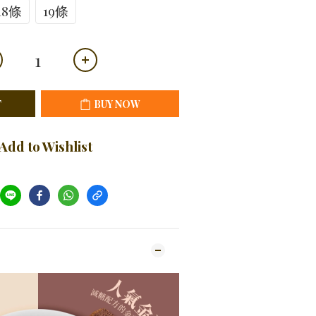
18條
19條
T
BUY NOW
Add to Wishlist