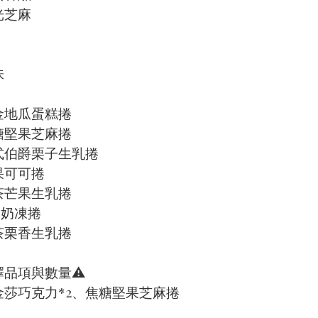
光芝麻
 
金地瓜蛋糕捲
糖堅果芝麻捲
式伯爵栗子生乳捲
果可可捲
茶芒果生乳捲
果奶凍捲
茶栗香生乳捲
擇品項與數量⚠️
2、 金莎巧克力*2、焦糖堅果芝麻捲