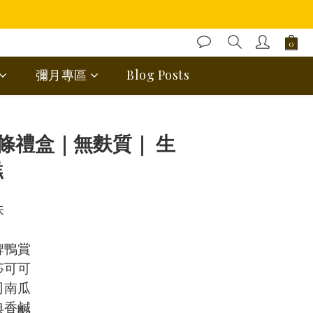
彌月專區
Blog Posts
BUY NOW
條禮盒｜無麩質｜ 生
糕
 
牌鴨賞
莎可可
司南瓜
典香鹹