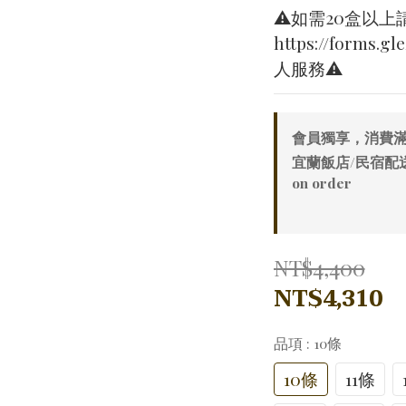
⚠️如需20盒以上
https://forms.
人服務⚠️
會員獨享，消費滿20
宜蘭飯店/民宿配
on order
NT$4,400
NT$4,310
品項
: 10條
10條
11條