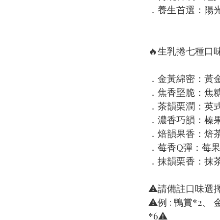
．養生首選：陽
🔥生乳捲七種口味
．金黃綿密：黃
．焦香堅脆：焦
．茶韻栗潤：英
．濃香巧韻：榛
．焙韻果香：焙
．莓香Q彈：莓
．抹韻栗香：抹
⚠️請備註口味選
⚠️例 : 鴨賞*
*6⚠️