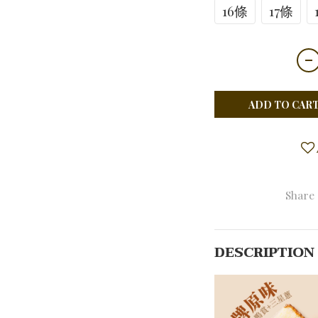
16條
17條
ADD TO CAR
Share
DESCRIPTION