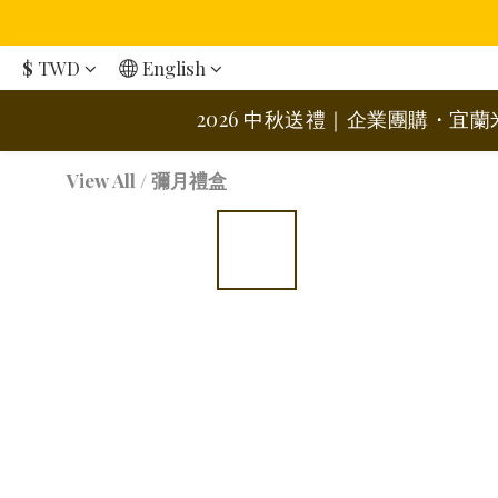
$
TWD
English
2026 中秋送禮｜企業團購・宜
View All
/
彌月禮盒