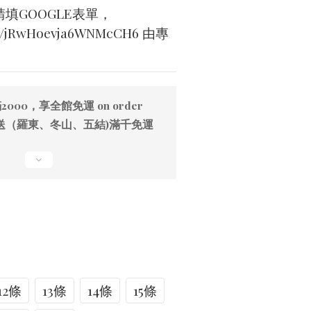
請填GOOGLE表單，
gle/jRwHoevja6WNMcCH6 由專
00，享全館免運 on order
送（羅東、冬山、五結)滿千免運
12條
13條
14條
15條