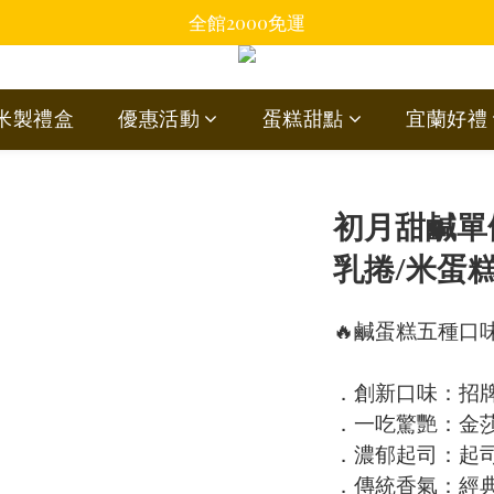
全館2000免運
蘭米製禮盒
優惠活動
蛋糕甜點
宜蘭好禮
初月甜鹹單
乳捲/米蛋
🔥鹹蛋糕五種口味
．創新口味：招
．一吃驚艷：金
．濃郁起司：起
．傳統香氣：經