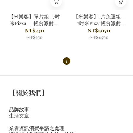
【米樂客】單片組- 7吋
【米樂客】5片免運組 -
米Pizza ｜ 輕食派對｜
7吋米Pizza輕食派對
100%無麩質｜口味任選
《100%無麩質》
NT$230
NT$1,070
NT$250
NT$1,750
1
【關於我們】
品牌故事
生活文章
業者資訊消費爭議之處理