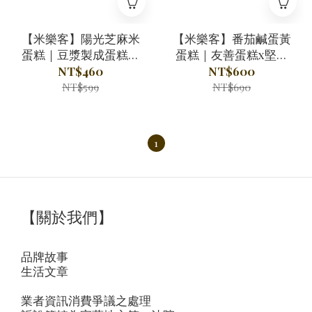
【米樂客】陽光芝麻米
【米樂客】番茄鹹蛋黃
蛋糕｜豆漿製成蛋糕體
蛋糕｜友善蛋糕x堅果
Ｘ台灣在地黑芝麻Ｘ古
粉x天然代糖x番茄x鹹
NT$460
NT$600
法鹹蛋黃Ｘ豆腐美乃滋
蛋黃
NT$599
NT$690
｜
1
【關於我們】
品牌故事
生活文章
業者資訊消費爭議之處理