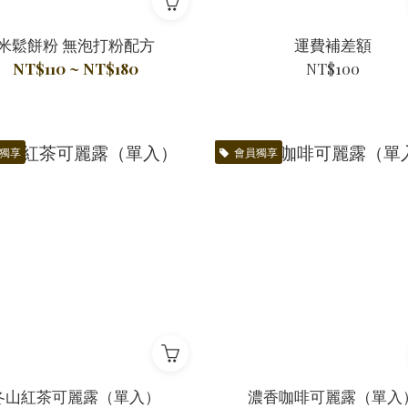
米鬆餅粉 無泡打粉配方
運費補差額
NT$110 ~ NT$180
NT$100
獨享
會員獨享
冬山紅茶可麗露（單入）
濃香咖啡可麗露（單入