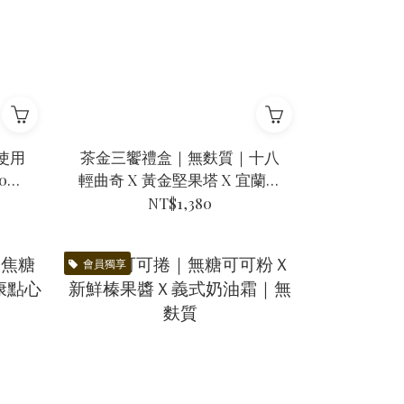
使用
茶金三饗禮盒｜無麩質｜十八
00%
輕曲奇 X 黃金堅果塔 X 宜蘭茶
送禮
金系列
NT$1,380
會員獨享