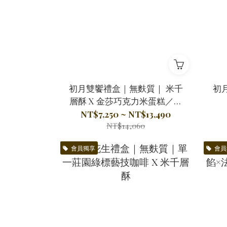
初月雙饗禮盒｜無麩質｜ 米千
初
層酥 X 金莎巧克力米蛋糕／宜
蘭二湖土鳳梨酥／堅果塔 任搭
NT$7,250 ~ NT$13,490
NT$14,060
會員獨享
會員