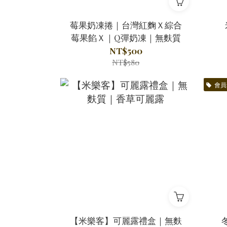
莓果奶凍捲｜台灣紅麴Ｘ綜合
莓果餡Ｘ｜Q彈奶凍｜無麩質
NT$500
NT$580
會員
【米樂客】可麗露禮盒｜無麩