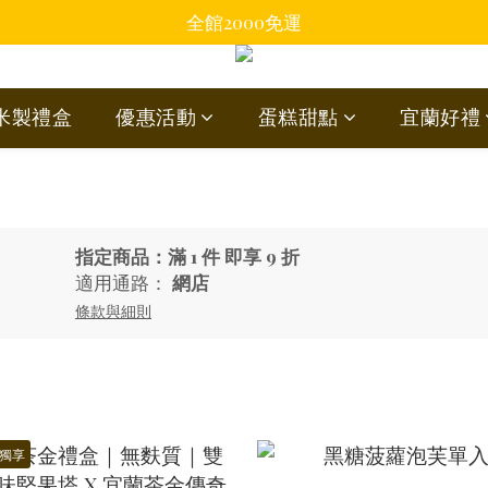
全館2000免運
蘭米製禮盒
優惠活動
蛋糕甜點
宜蘭好禮
指定商品：滿 1 件 即享 9 折
適用通路：
網店
條款與細則
獨享