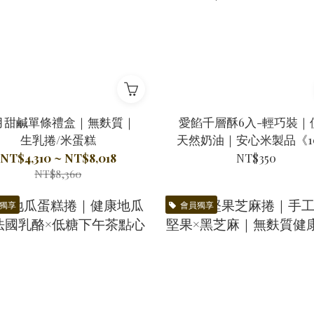
月甜鹹單條禮盒｜無麩質｜
愛餡千層酥6入-輕巧裝｜
生乳捲/米蛋糕
天然奶油｜安心米製品《1
無麩質》｜宜蘭伴手禮｜
NT$4,310 ~ NT$8,018
NT$350
NT$8,360
自用推薦
獨享
會員獨享