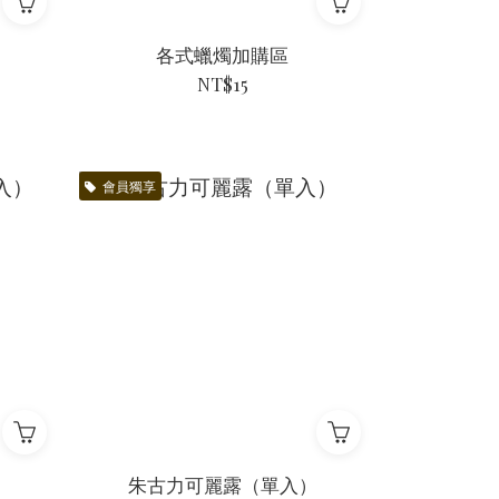
各式蠟燭加購區
NT$15
會員獨享
）
朱古力可麗露（單入）