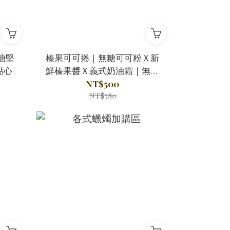
糖堅
榛果可可捲｜無糖可可粉Ｘ新
點心
鮮榛果醬Ｘ義式奶油霜｜無麩
質
NT$500
NT$580