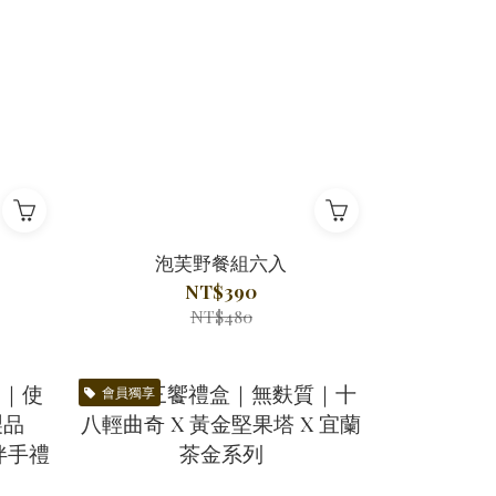
泡芙野餐組六入
NT$390
NT$480
會員獨享