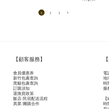
1
2
3
【顧客服務】
【
會員優惠券
電話
新竹包裹查詢
地
黑貓包裹查詢
時間
訂購須知
服
退換貨政策
飯店/民宿配送流程
【
異業/團購合作
時
息)