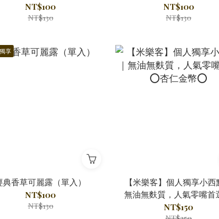
NT$100
NT$100
NT$130
NT$130
獨享
經典香草可麗露（單入）
【米樂客】個人獨享小西
無油無麩質，人氣零嘴首
NT$100
NT$130
杏仁金幣⭕
NT$150
NT$250