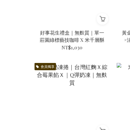
好事花生禮盒｜無麩質｜單一
黃
莊園綠標藝技咖啡 X 米千層酥
×
NT$1,030
會員獨享