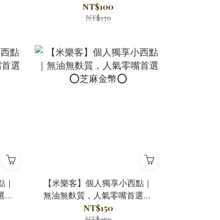
NT$100
NT$130
點｜
【米樂客】個人獨享小西點｜
選⭕
無油無麩質，人氣零嘴首選⭕
芝麻金幣⭕
NT$150
NT$250