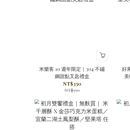
米樂客 10 週年限定｜304 不鏽
好
鋼甜點叉匙禮盒
美
NT$350
NT$350