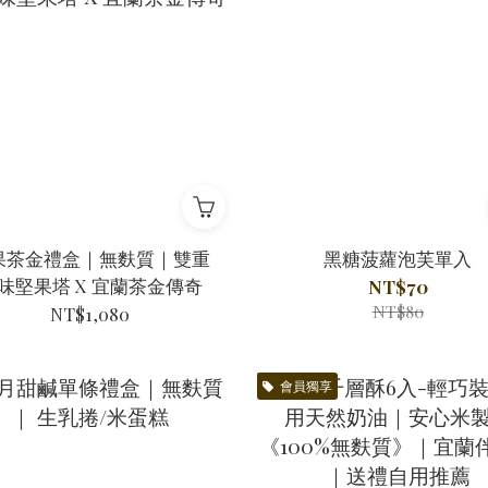
果茶金禮盒｜無麩質｜雙重
黑糖菠蘿泡芙單入
味堅果塔 X 宜蘭茶金傳奇
NT$70
NT$80
NT$1,080
會員獨享