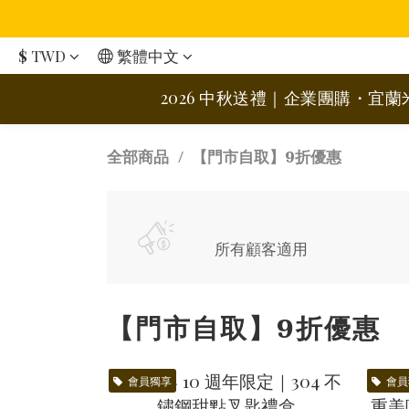
$
TWD
繁體中文
2026 中秋送禮｜企業團購・宜
【門市自取】9折優惠
全部商品
所有顧客適用
【門市自取】9折優惠
會員獨享
會員