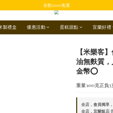
全館2000免運
蘭米製禮盒
優惠活動
蛋糕甜點
宜蘭好禮
【米樂客】
油無麩質，
金幣⭕
重量:100克正負3
全店，會員獨享，
全店，宜蘭飯店/