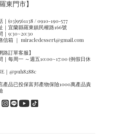
羅東門市】
｜(03)9561138 / 0910-190-577
址｜
宜蘭縣羅東鎮民權路166號
｜9:30~20:30
務信箱 ｜
miracledessert@gmail.com
網路訂單客服】
間｜每周一 ～週五10:00~17:00 (例假日休
NE｜
@puh8288c
店產品已投保富邦產物保險1000萬產品責
險