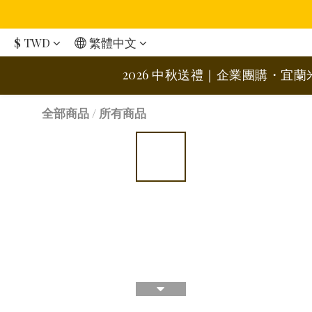
$
TWD
繁體中文
2026 中秋送禮｜企業團購・宜
全部商品
/
所有商品