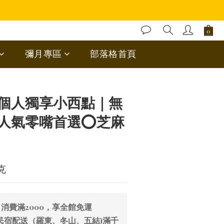
彌月專區
部落格首頁
立即購買
個人獨享小西點｜無
人氣零嘴首選⭕芝麻
克
消費滿2000，享全館免運
民宿配送（羅東、冬山、五結)滿千