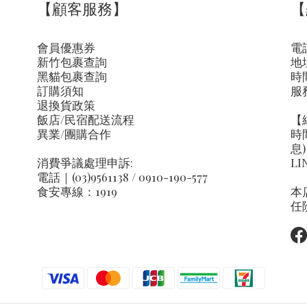
【顧客服務】
【
會員優惠券
電話
新竹包裹查詢
地
黑貓包裹查詢
時間
訂購須知
服
退換貨政策
飯店/民宿配送流程
【
異業/團購合作
時
息)
消費爭議處理申訴:
LI
電話｜(03)9561138 / 0910-190-577
食安專線：1919
本
任