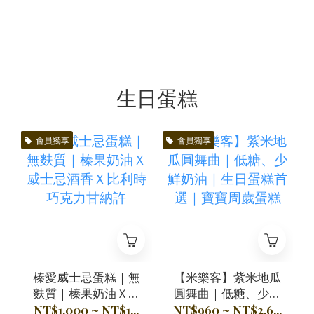
生日蛋糕
會員獨享
會員獨享
榛愛威士忌蛋糕｜無
【米樂客】紫米地瓜
麩質｜榛果奶油Ｘ威
圓舞曲｜低糖、少鮮
士忌酒香Ｘ比利時巧
奶油｜生日蛋糕首選
NT$1,000 ~ NT$1...
NT$960 ~ NT$2,6...