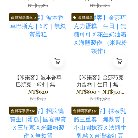
克力甘納許
｜寶寶周歲蛋糕
NT$1,980
NT$3,280
會員獨享價600
會員獨享
【米樂客】波本香草
【米樂客】金莎巧克
巴斯克｜6吋｜無麩
力蛋糕｜生日｜無糖
質蛋糕
可可Ｘ花生奶油霜Ｘ
NT$620
NT$800 ~ NT$3,0...
海鹽製作 （米穀粉
NT$750
NT$3,580
製作）
會員專享價730
會員獨享價730