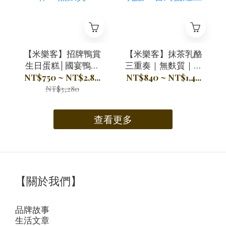
【米樂客】招牌鴨賞
【米樂客】抹茶乳酪
生日蛋糕│國宴鴨賞
三重奏｜無麩質｜小
Ｘ三星蔥Ｘ米穀粉製
山園抹茶Ｘ法國生乳
NT$750 ~ NT$2,8...
NT$840 ~ NT$1,4...
作Ｘ無麩質
酪Ｘ台灣蜜紅豆
NT$3,280
查看更多
【關於我們】
品牌故事
生活文章