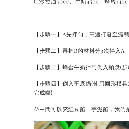
C.沙拉油30cc、牛奶45cc、蜂蜜14cc
【步驟一】A先拌勻，高速打發至濃
【步驟二】再把B的材料分3次拌入A
【步驟三】蜂蜜牛奶拌勻倒入
麵漿(
【步驟四】倒入平底鍋(使用圓形模具
完成囉!
💡中間可以夾紅豆餡、芋泥餡，我們