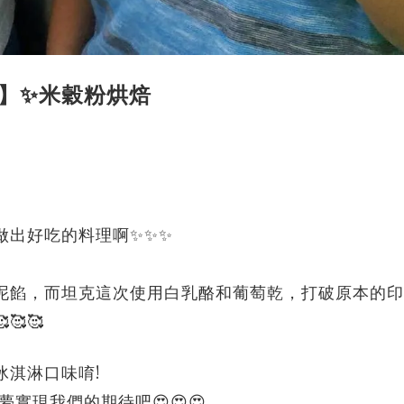
燒】✨米穀粉烘焙
做出好吃的料理啊✨✨✨
泥餡，而坦克這次使用白乳酪和葡萄乾，打破原本的印
🥰
冰淇淋口味唷!
實現我們的期待吧😍😍😍