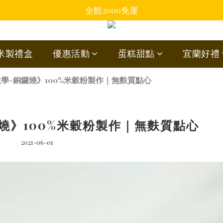
全館2000免運
蘭米製禮盒
優惠活動
蛋糕甜點
宜蘭好禮
學-銅鑼燒》100%米穀粉製作｜無麩質點心
燒》100%米穀粉製作｜無麩質點心
2021-06-01