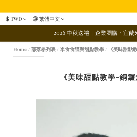
$
TWD
繁體中文
2026 中秋送禮｜企業團購・宜
Home
/
部落格列表
/
米食食譜與甜點教學
/
《美味甜點教
《美味甜點教學-銅鑼