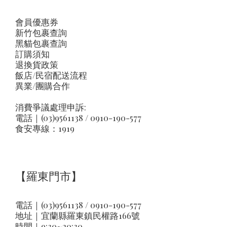
會員優惠券
新竹包裹查詢
黑貓包裹查詢
訂購須知
退換貨政策
飯店/民宿配送流程
異業/團購合作
消費爭議處理申訴:
電話｜(03)9561138 / 0910-190-577
食安專線：1919
【羅東門市】
電話｜(03)9561138 / 0910-190-577
地址｜
宜蘭縣羅東鎮民權路166號
時間｜9:30~20:30