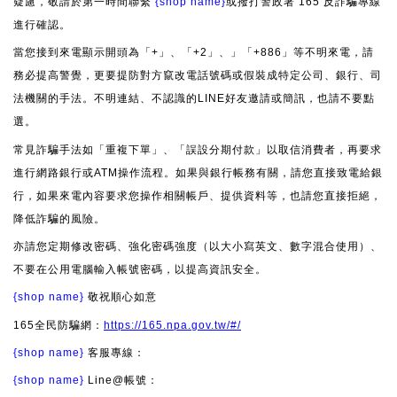
疑慮，敬請於第一時間聯繫
{shop name}
或撥打警政署 165 反詐騙專線
進行確認。
當您接到來電顯示開頭為「+」、「+2」、」「+886」等不明來電，請
務必提高警覺，更要提防對方竄改電話號碼或假裝成特定公司、銀行、司
法機關的手法。不明連結、不認識的LINE好友邀請或簡訊，也請不要點
選。
常見詐騙手法如「重複下單」、「誤設分期付款」以取信消費者，再要求
進行網路銀行或ATM操作流程。如果與銀行帳務有關，請您直接致電給銀
行，如果來電內容要求您操作相關帳戶、提供資料等，也請您直接拒絕，
降低詐騙的風險。
亦請您定期修改密碼、強化密碼強度（以大小寫英文、數字混合使用）、
不要在公用電腦輸入帳號密碼，以提高資訊安全。
{shop name}
敬祝順心如意
165全民防騙網：
https://165.npa.gov.tw/#/
{shop name}
客服專線：
{shop name}
Line@帳號：