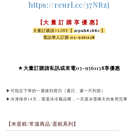
https://reurl.cc/37NRzj
【大 量 訂 購 享 優 惠】
大量訂購請+LINE【
@puh8288c
】
電話專人訂購
03-9561138
★
大量訂購請私訊或來電03-9561138
享優惠
▶可指定下單的一週後到貨日（週日、週一不到貨）
▶冷凍保存14天，需退冰冷藏品嚐，一旦退冰需兩天內食用完畢
【米蛋糕/常溫商品/蛋糕系列】
¯¯¯¯¯¯¯¯¯¯¯¯¯¯¯¯¯¯¯¯¯¯¯¯¯¯¯¯¯¯¯¯¯¯¯¯¯¯¯¯¯¯¯¯¯¯