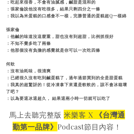
：吃起來很香，不會有油膩感，鹹甜是混和的
：張家倫說他沒有吃很多，結果只剩四分之一條
：我以為米蛋糕的口感會不一樣，完勝普通的蛋糕超Q一樣綿
張家倫
：他鹹的味道沒這麼重，甜也沒有到超甜，比例抓很好
：不知不覺多吃了兩條
：他那個沒有負擔的感覺就是你可以一次吃四條
何欸
：沒有油耗味，很清爽
：已經很久沒有吃到鹹蛋糕了，過年過節買到的全是甜蛋糕
：我真的超驚訝的！從冷凍拿下來還是軟軟的，該不會冰箱壞
了吧？
：以為要退冰退超久， 結果退兩小時一切就可以吃了
馬上去聽完整版
米樂客 X
《台灣通
勤第一品牌》
Podcast節目內容！