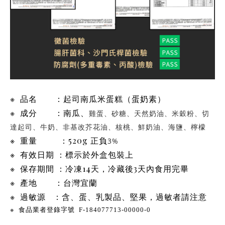
※
品名
：起司南瓜米蛋糕（蛋奶素）
※
成分
：
雞蛋、砂糖、天然奶油、米穀粉、切
南瓜、
達起司、牛奶、非基改芥花油、核桃、鮮奶油、海鹽、檸檬
※
重量
：
520g
3%
正負
※
有效
日期 ：標示於外盒包裝上
※
保存期間 ：冷凍
14
天，冷藏後
3
天內食用完畢
※
產地
：台灣宜蘭
※
過敏源
：含
、蛋、乳製品、堅果，過敏者請注意
※
食品業者登錄字號
F-184077713-00000-0