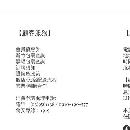
【顧客服務】
【
會員優惠券
電話
新竹包裹查詢
地
黑貓包裹查詢
時間
訂購須知
服
退換貨政策
飯店/民宿配送流程
【
異業/團購合作
時
息)
消費爭議處理申訴:
LI
電話｜(03)9561138 / 0910-190-577
食安專線：1919
本
任