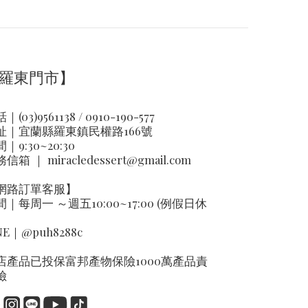
羅東門市】
｜(03)9561138 / 0910-190-577
址｜
宜蘭縣羅東鎮民權路166號
｜9:30~20:30
務信箱 ｜
miracledessert@gmail.com
網路訂單客服】
間｜每周一 ～週五10:00~17:00 (例假日休
NE｜
@puh8288c
店產品已投保富邦產物保險1000萬產品責
險