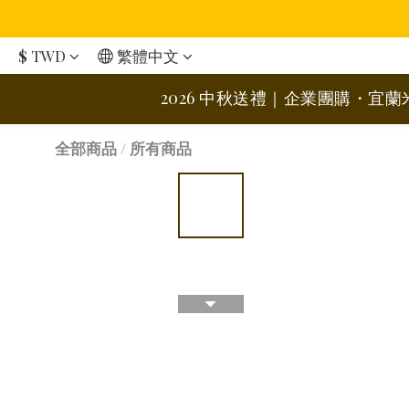
$
TWD
繁體中文
2026 中秋送禮｜企業團購・宜
全部商品
/
所有商品