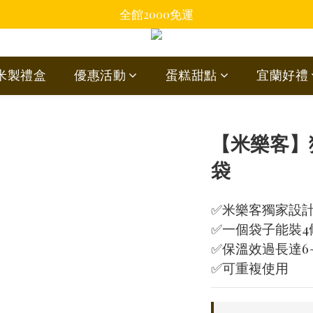
全館2000免運
蘭米製禮盒
優惠活動
蛋糕甜點
宜蘭好禮
【米樂客】
袋
✅米樂客獨家設
✅一個袋子能裝4
✅保溫效過長達6
✅可重複使用