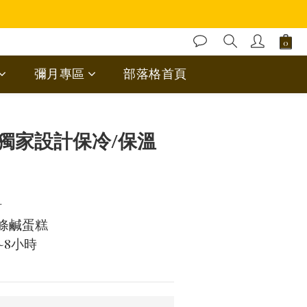
彌月專區
部落格首頁
立即購買
獨家設計保冷/保溫
計
條鹹蛋糕
~8小時