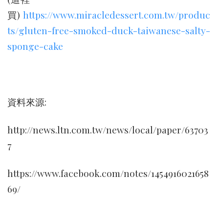
買)
https://www.miracledessert.com.tw/produc
ts/gluten-free-smoked-duck-taiwanese-salty-
sponge-cake
資料來源:
http://news.ltn.com.tw/news/local/paper/63703
7
https://www.facebook.com/notes/1454916021658
69/