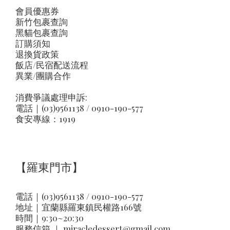
會員優惠券
新竹包裹查詢
黑貓包裹查詢
訂購須知
退換貨政策
飯店/民宿配送流程
異業/團購合作
消費爭議處理申訴:
電話｜(03)9561138 / 0910-190-577
食安專線：1919
【羅東門市】
電話｜(03)9561138 / 0910-190-577
地址｜
宜蘭縣羅東鎮民權路166號
時間｜9:30~20:30
服務信箱 ｜
miracledessert@gmail.com