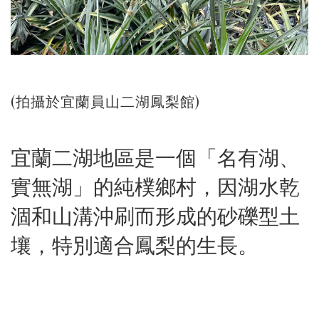
(拍攝於宜蘭員山二湖鳳梨館)
宜蘭二湖地區是一個「名有湖、
實無湖」的純樸鄉村，因湖水乾
涸和山溝沖刷而形成的砂礫型土
壤，特別適合鳳梨的生長。