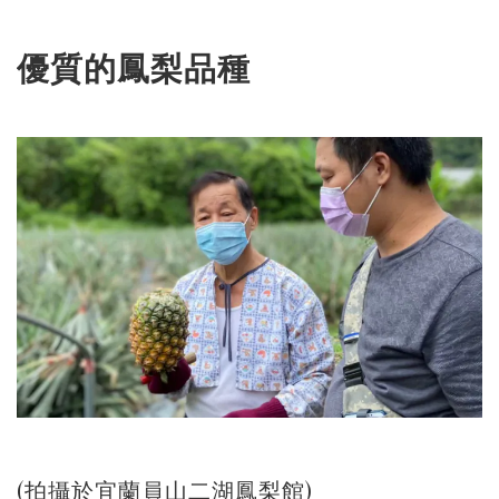
優質的鳳梨品種
(拍攝於宜蘭員山二湖鳳梨館)